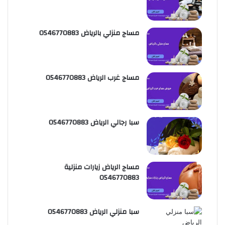
س
e
و
ت
ق
مساج منزلي بالرياض 0546770883
ع
R
مساج غرب الرياض 0546770883
S
S
سبا رجالي الرياض 0546770883
مساج الرياض زيارات منزلية
0546770883
سبا منزلي الرياض 0546770883