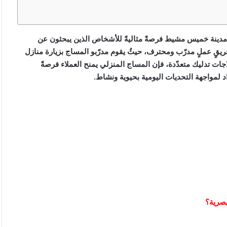
ينة خميس مشيط فرصةً مثاليةً للأشخاص الذين يبحثون عن
ريقٍ عملٍ مدرّب ومحترف، حيثُ يقوم مدرّبو المساج بزيارة منازل
اجات تدليك متعدّدة، فإن المساج المنزلي يمنح العملاء فرصةً
اد لمواجهة التحديات اليومية بحيوية ونشاط.
يصرية؟