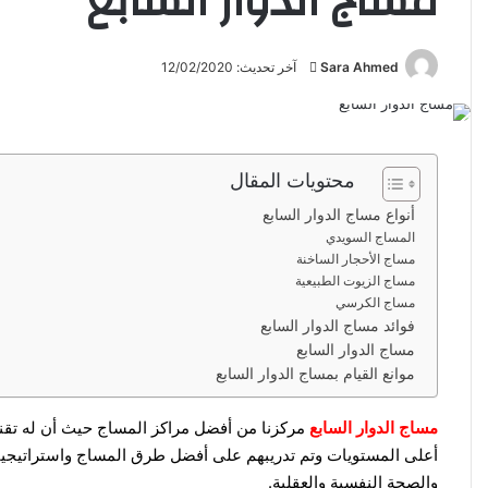
مساج الدوار السابع
Sara Ahmed
أ
آخر تحديث: 12/02/2020
ر
س
ل
ب
محتويات المقال
ر
أنواع مساج الدوار السابع
ي
المساج السويدي
د
مساج الأحجار الساخنة
ا
مساج الزيوت الطبيعية
إ
مساج الكرسي
فوائد مساج الدوار السابع
ل
مساج الدوار السابع
ك
موانع القيام بمساج الدوار السابع
ت
ر
مساج الدوار السابع
مركزنا من أفضل مراكز المساج حيث أن له ت
و
أعلى المستويات وتم تدريبهم على أفضل طرق المساج واستراتيجيات
ن
والصحة النفسية والعقلية.
ي