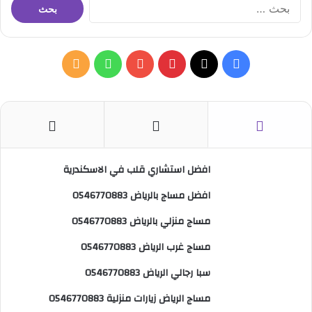
ا
ل
ب
ح
ث
ف
ب
و
م
ع
ن
ي
X
ي
Y
ا
ل
:
س
ن
o
ت
خ
ب
ت
u
س
ص
افضل استشاري قلب في الاسكندرية
و
ي
T
ا
ا
افضل مساج بالرياض 0546770883
ك
ر
u
ب
ل
مساج منزلي بالرياض 0546770883
ي
b
م
مساج غرب الرياض 0546770883
س
e
و
سبا رجالي الرياض 0546770883
ت
ق
مساج الرياض زيارات منزلية 0546770883