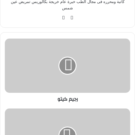
كاتبة ومحرره فى مجال الطب خبرة عام خريجة بكالوريس تمريض عين
شمس
موق
في
ع
سب
الوي
وك
ب
ر
ج
ي
م
ك
ي
ت
و
رجيم كيتو
ج
د
و
ل