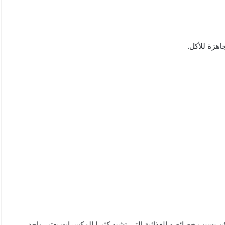
هزة للأكل.
كن بسبب خصائصه الغذائية التي تشبه كثيرا المكسرات يعتبر واحد