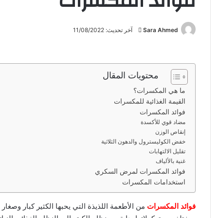
فوائد المكسرات
Sara Ahmed
أ
آخر تحديث: 11/08/2022
ر
س
ل
محتويات المقال
ب
ر
ما هي المكسرات؟
ي
القيمة الغذائية للمكسرات
د
فوائد المكسرات
مضاد قوي للأكسدة
ا
إنقاص الوزن
إ
خفض الكوليسترول والدهون الثلاثية
ل
تقليل الالتهابات
ك
غنية بالألياف
ت
فوائد المكسرات لمرض السكري
ر
استخدامات المكسرات
و
ن
فوائد المكسرات
من الأطعمة اللذيذة التي يحبها الكثير كبار وصغار
ي