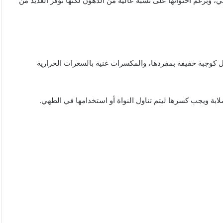
اتي، وبرغم احتوائها على نسبة عالية من الدهون لكنها توفر العديد من
 كوجبة خفيفة بمفردها، والمكسرات غنية بالسعرات الحرارية
بة ويجب كسرها ليتم تناول النواة أو استخدامها في الطهي.