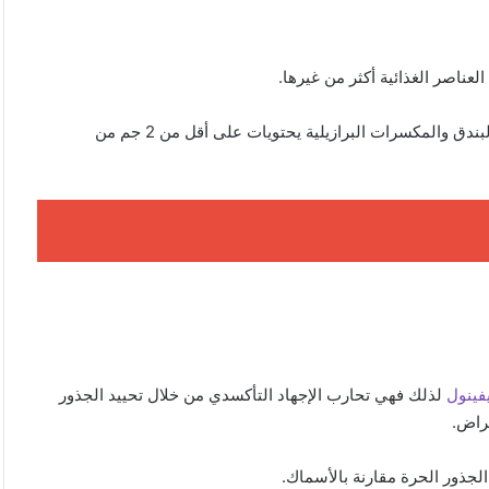
ناصر الغذائية أكثر من غيرها.
كما أن محتوى الكربوهيدرات متغير بنسبة عالية في المكسرات، فالبندق والمكسرات البرازيلية يحتويات على أقل من 2 جم من
يفينول
لذلك فهي تحارب الإجهاد التأكسدي من خلال تحييد الجذور
مراض.
لجذور الحرة مقارنة بالأسماك.