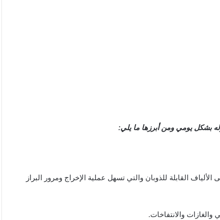
 بشكل يومي ومن أبرزها ما يلي:
لياف القابلة للذوبان والتي تسهل عملية الإخراج ومرور البراز
 والغازات والانتفاخات.