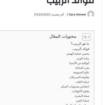
فوائد الزبيب
Sara Ahmed
أ
آخر تحديث: 03/24/2022
ر
س
ل
محتويات المقال
ب
ر
ما هو الزبيب؟
ي
فوائد الزبيب
يحسن عملية الهضم
د
زيادة الوزن
ا
الوقاية من الأنيميا
إ
يعزز المناعة
ل
علاج الحموضة
ك
مقاومة السرطان
حماية القلب
ت
انخفاض مستويات السكر
ر
يقاوم الالتهابات
و
صحة البشرة
ن
حماية العين
ي