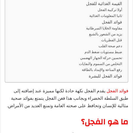
القيمة الغذائية للفجل
ي
أولا تركيبة الفجل
د
ثانيا المعلومات الغذائية
ا
فوائد الفجل
إ
مقاومة الخلايا السرطانية
يزيد من الشعور بالشبع
ل
قتل الفطريات
ك
دعم صحة القلب
ت
ضبط مستويات ضغط الدم
ر
تحسين حركة الجهاز الهضمي
و
التخلص من السموم والنفايات
رفع المناعة والإمداد بالطاقة
ن
فوائد الفجل للبشرة
ي
ا
فوائد الفجل
يقدم الفجل نكهة حادة لكنها مميزة عند إضافته إلى
طبق السلطة الخضراء وبجانب هذا فغن الفجل يتمتع بفوائد صحية
مثالية للإنسان وتحافظ على صحته العامة وتمنع العديد من الأمراض.
ما هو الفجل؟