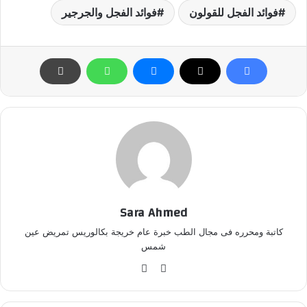
فوائد الفجل للقولون
فوائد الفجل والجرجير
Sara Ahmed
كاتبة ومحرره فى مجال الطب خبرة عام خريجة بكالوريس تمريض عين
شمس
موق
في
ع
سب
الوي
وك