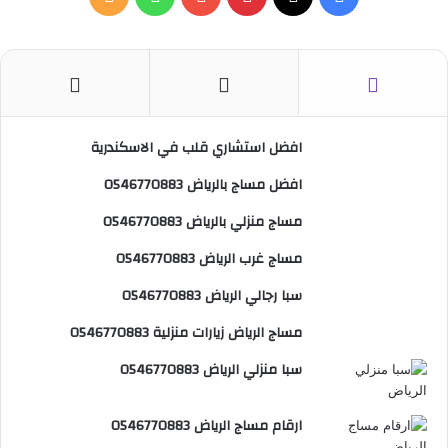
ع
ن
ي
X
ي
Y
ا
ل
:
س
ن
o
ت
خ
ب
ت
u
س
ص
افضل استشاري قلب في الاسكندرية
و
ي
T
ا
ا
افضل مساج بالرياض 0546770883
ك
ر
u
ب
ل
مساج منزلي بالرياض 0546770883
ي
b
م
مساج غرب الرياض 0546770883
س
e
و
سبا رجالي الرياض 0546770883
ت
ق
مساج الرياض زيارات منزلية 0546770883
ع
سبا منزلي الرياض 0546770883
R
ارقام مساج الرياض 0546770883
S