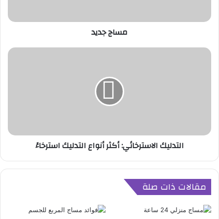
ي
د
مساج جديد
ا
ل
ت
د
ل
ي
ك
ا
ل
التدليك الاسترخائي: أكثر أنواع التدليك استرخاءً
ا
س
ت
ر
مقالات ذات صلة
خ
ا
ئ
ي