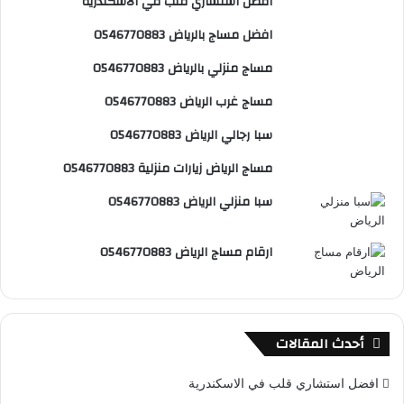
افضل استشاري قلب في الاسكندرية
و
ي
T
ا
ا
خ
ا
افضل مساج بالرياض 0546770883
ك
ر
u
ب
ل
ءً
مساج منزلي بالرياض 0546770883
ي
b
م
مساج غرب الرياض 0546770883
س
e
و
سبا رجالي الرياض 0546770883
ت
ق
مساج الرياض زيارات منزلية 0546770883
ع
سبا منزلي الرياض 0546770883
R
ارقام مساج الرياض 0546770883
S
S
أحدث المقالات
افضل استشاري قلب في الاسكندرية