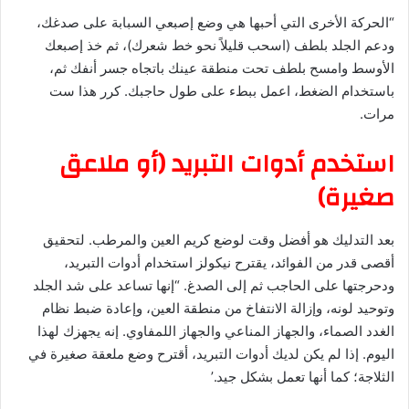
“الحركة الأخرى التي أحبها هي وضع إصبعي السبابة على صدغك،
ودعم الجلد بلطف (اسحب قليلاً نحو خط شعرك)، ثم خذ إصبعك
الأوسط وامسح بلطف تحت منطقة عينك باتجاه جسر أنفك ثم،
باستخدام الضغط، اعمل ببطء على طول حاجبك. كرر هذا ست
مرات.
استخدم أدوات التبريد (أو ملاعق
صغيرة)
بعد التدليك هو أفضل وقت لوضع كريم العين والمرطب. لتحقيق
أقصى قدر من الفوائد، يقترح نيكولز استخدام أدوات التبريد،
ودحرجتها على الحاجب ثم إلى الصدغ. “إنها تساعد على شد الجلد
وتوحيد لونه، وإزالة الانتفاخ من منطقة العين، وإعادة ضبط نظام
الغدد الصماء، والجهاز المناعي والجهاز اللمفاوي. إنه يجهزك لهذا
اليوم. إذا لم يكن لديك أدوات التبريد، أقترح وضع ملعقة صغيرة في
الثلاجة؛ كما أنها تعمل بشكل جيد.’