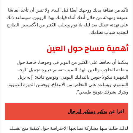
تأكد من نظافة يديك ووجهك أيضًا قبل البدء. ولا تنس أن تأخذ أنفاسًا
عميقة ومهدئة من خلال أنفك أثناء قيامك بهذا الروتين. سيساعد ذلك
على تهدئة عقلك بعد ليلة بلا نوم ويجلب الكثير من الأكسجين الطازج
لتجديد شباب نظامك.
أهمية مساج حول العين
يمكننا أن نحافظ على الكثير من التوتر في وجوهنا، خاصة حول
منطقة الحاجب والعين. لهذا السبب تقسم خبيرة تجميل الوجه
الشهيرة
نيكولا جوس
بالتدليك اليومي. وتوضح قائلة: “إنه يزيل
السموم، ويساعد على التخلص من الانتفاخ، ويحسن الدورة الدموية،
ويترك بشرتك بتوهج طبيعي”.
اقرا عن
بدكير ومنكير للرجال
لذلك طلبنا منها مشاركة نصائحها الاحترافية حول كيفية منح نفسك