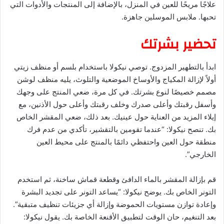
علاجًا مريحًا للعين في المنزل، بالإضافة إلى المنتجات والأدوات التي
تحبها. ملابس الموسلين جاهزة.
تحضير بشرتك
ابدأ بالتطهير المزدوج. توصي نيكولا باستخدام بلسم أو منظف زيتي
أولاً لإزالة المكياج والأوساخ الموضعية والتلوث، يليه منظف لوشن
مصمم خصيصًا لنوع بشرتك. في كل مرة، ضعي المنتج على وجهك
وأسفل رقبتك وأعلى صدرك وخلف رقبتك وأعلى حول الأذنين، مع
إيلاء المزيد من العناية حول عينيك. بعد ذلك، ضعي المقشر الخاص
بك. تنصح نيكولا: “عندما تقومين بالتقشير، تأكدي من عدم فرك
منطقة حول العين واحتفظي دائمًا بالمنتج على محيط العين
الخارجي”.
قم بإزالة المقشر بالماء الدافئ وقطعة قماش ساخنة، ثم استخدم
التونر الخاص بك. يوضح نيكولا: “يساعد التونر على تجديد البشرة
وإعادة توازن مستويات الحموضة وإزالة أي جزيئات تنظيف متبقية”.
بعد التنغيم، حان الوقت لتطبيق الأقنعة الخاصة بك. يقول نيكولا: