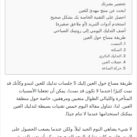
تحضير بشرتك
ي
ابحث عن منتج مهدئ للعين
د
احصل على التقنية الخاصة بك بشكل صحيح
ا
استخدم أدوات التبريد (أو ملاعق صغيرة)
إ
أضف التدليك اليومي إلى روتينك الصباحي
ل
طريقة مساج حول العين
ك
1. التنصت
2. السكتة
ت
3. التدليك الدائري
ر
4. عضلات العين
و
5. حركة الساعة
ن
ي
طريقة مساج حول العين إليك 5 جلسات تدليك للعين لتبدو وكأنك قد
ا
نمت كثيرًا (عندما لا تكون قد نمت)، يمكن أن تجعلنا الأمسيات
المتأخرة والليالي الطوال متعبين ومرهقين، خاصة حول منطقة
العين. لذا، تتناول مقالة اليوم خمس تقنيات بسيطة لتدليك العين
يمكنك استخدامها عندما لا تنام جيدًا.
لا شيء يضاهي النوم الجيد ليلاً. ولكن عندما يصعب الحصول على
النوم، فإن حركات تدليك الوجه الصحيحة يمكن أن تعزز الدورة