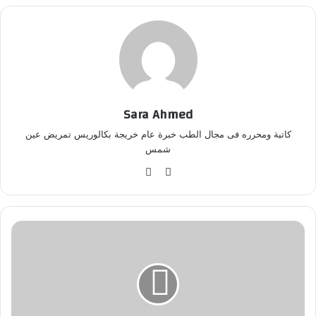
Sara Ahmed
كاتبة ومحرره فى مجال الطب خبرة عام خريجة بكالوريس تمريض عين
شمس
موق
في
ع
سب
الوي
وك
ب
م
س
ا
ج
ج
د