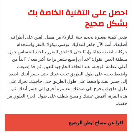
احصل على التقنية الخاصة بك
بشكل صحيح
ضعي كمية صغيرة بحجم حبة البازلاء من مصل العين على أطراف
أصابعك. أنت الآن جاهز للتدليك. توصي نيكولا بالنقر واستخدام
حركات لطيفة ذهابًا وإيابًا حتى لا تلحق الضرر بالجلد الحساس حول
منطقة العين. تقول: “خذ أي إصبع تشعر براحة أكبر معه”. “ابدأ من
أعلى عظمة الوجنة، عند الحافة الخارجية للعين، ثم خذ إصبعك
واضغط بخفة على طول الطريق تحت عينك حتى جسر أنفك. اصعد
إلى جسر أنفك واضغط على طول الطريق حتى حاجبك. تحرك على
طول حاجبك وخرج إلى صدغك. عد مرة أخرى إلى جسر أنفك، ثم،
هذه المرة، أغمض عينيك وامسح بلطف على طول الجزء العلوي من
جفنك.
اقرا عن
مساج لبطن الرضيع