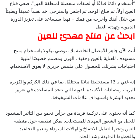
“أستخدم دائمًا قناعًا أو لصقات منفصلة لمنطقة العين”. ضعي قناع
العين أولاً، ثم قناع الوجه. ثم اجلس واسترخي. خذ نفساً عميقاً وبطيئاً
من خلال أنفك وأخرجه من فمك – فهذا سيساعد على تعزيز الدورة
الدموية وتهدئة العقل.
ابحث عن منتج مهدئ للعين
أنت الآن جاهز للأمصال الخاصة بك. توصي نيكولا باستخدام منتج
مستهدف للعناية بالعين وخفيف الوزن ومصمم خصيصًا لتلبية
احتياجات بشرتك. للحصول على ملمس حريري لا يعوق الاستخدام.
إنه غني بـ 13 مستخلصًا نباتيًا مختلفًا، بما في ذلك الكركم والكزبرة
البرية، ومضادات الأكسدة القوية التي تتحد للمساعدة في تعزيز
تجديد البشرة واستهداف علامات الشيخوخة.
كما أنه يحتوي على تركيبة فريدة من جزأين تجمع بين التأثير المشدود
للجيل مع الشعور المهدئ للمستحلب. يمكن تطبيقه حول منطقة
العين وتحتها لتقليل الانتفاخ والهالات السوداء وتنعيم التجاعيد
والخطوط الدقيقة وشد الجلد.