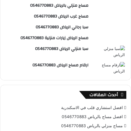
مساج منزلي بالرياض 0546770883
ي
b
م
مساج غرب الرياض 0546770883
س
e
و
سبا رجالي الرياض 0546770883
ت
ق
مساج الرياض زيارات منزلية 0546770883
ع
سبا منزلي الرياض 0546770883
R
ارقام مساج الرياض 0546770883
S
S
أحدث المقالات
افضل استشاري قلب في الاسكندرية
افضل مساج بالرياض 0546770883
مساج منزلي بالرياض 0546770883