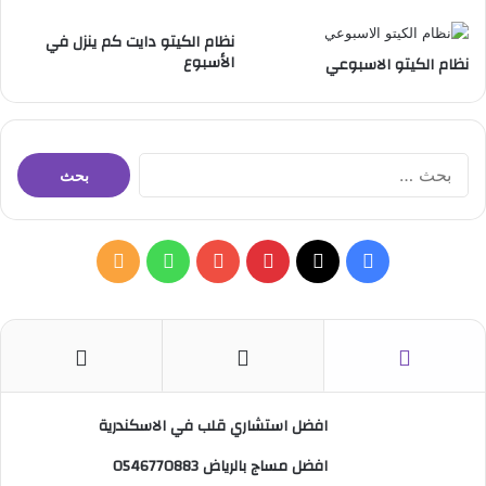
نظام الكيتو دايت كم ينزل في
الأسبوع
نظام الكيتو الاسبوعي
ا
ل
ب
ح
ث
ف
ب
و
م
ع
ن
ي
X
ي
Y
ا
ل
:
س
ن
o
ت
خ
ب
ت
u
س
ص
افضل استشاري قلب في الاسكندرية
و
ي
T
ا
ا
افضل مساج بالرياض 0546770883
ك
ر
u
ب
ل