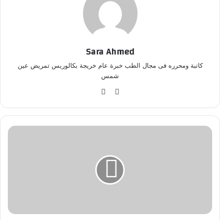
Sara Ahmed
كاتبة ومحرره فى مجال الطب خبرة عام خريجة بكالوريس تمريض عين
شمس
موق
في
ع
سب
الوي
وك
ب
م
ط
ا
ع
م
ا
ل
ر
ي