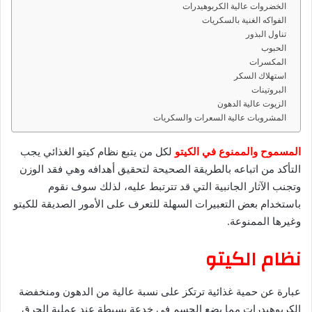
د
الخضروات عالية الكربوهيدرات
ا
الفواكه الغنية بالسكريات
تناول البذور
إ
الحبوب
ل
المكسرات
ك
استهلاك السكر
ت
البروتينات
ر
الزيوت عالية الدهون
و
المشروبات عالية السعرات والسكريات
ن
المسموح والممنوع في الكيتو
لكل من يتبع نظام كيتو الغذائي يجب
ي
ا
التأكد من اتباعه بالطريقة الصحيحة لتحقيق أهدافه وهي فقد الوزن
وتجنب الآثار الجانبية التي قد تترتبط عليه، لذلك سوف نقوم
باستخدام بعض التعبيرات السهلة للتعرف على الأمور الصديقة للكيتو
وغيرها الممنوعة.
نظام الكيتو
عبارة عن حمية غذائية ترتكز على نسبة عالية من الدهون ومنخفضة
الكربوهيدرات مما يضع الجسم في خدعة بسيطة عند عملية الحرق