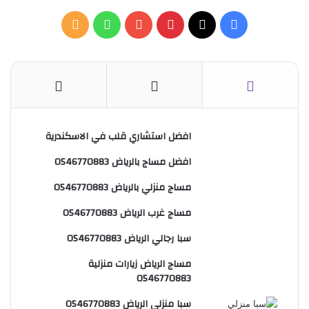
ث
ع
ف
ب
و
م
ن
:
ي
X
ي
Y
ا
ل
س
ن
o
ت
خ
ب
ت
u
س
ص
و
ي
T
ا
ا
افضل استشاري قلب في الاسكندرية
افضل مساج بالرياض 0546770883
ك
ر
u
ب
ل
مساج منزلي بالرياض 0546770883
ي
b
م
مساج غرب الرياض 0546770883
س
e
و
سبا رجالي الرياض 0546770883
ت
ق
مساج الرياض زيارات منزلية
ع
0546770883
R
سبا منزلي الرياض 0546770883