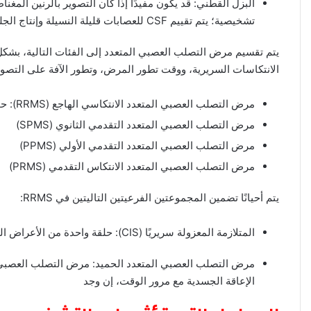
البزل القطني: قد يكون مفيدًا إذا كان التصوير بالرنين المغن
تشخيصية؛ يتم تقييم CSF للعصابات قليلة النسيلة وإنتاج الجلوبيولين المناعي G (IgG) داخل القراب
يتم تقسيم مرض التصلب العصبي المتعدد إلى الفئات التالية، بشك
الانتكاسات السريرية، ووقت تطور المرض، وتطور الآفة على التصوي
مرض التصلب العصبي المتعدد الانتكاسي الهاجع (RRMS): حوالي 85% من الحالات
مرض التصلب العصبي المتعدد التقدمي الثانوي (SPMS)
مرض التصلب العصبي المتعدد التقدمي الأولي (PPMS)
مرض التصلب العصبي المتعدد الانتكاس التقدمي (PRMS)
يتم أحيانًا تضمين المجموعتين الفرعيتين التاليتين في RRMS:
المتلازمة المعزولة سريريًا (CIS): حلقة واحدة من الأعراض العصبية
مرض التصلب العصبي المتعدد الحميد: مرض التصلب العصبي الم
الإعاقة الجسدية مع مرور الوقت، إن وجد