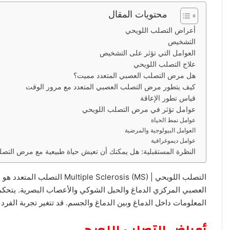
ب
محتويات المقال
ر
أعراض التصلب اللويحي
ي
التشخيص
د
العوامل التي تؤثر على التشخيص
ا
علاج التصلب اللويحي
إ
هل مرض التصلب العصبي المتعدد مميت؟
ل
كيف يتطور مرض التصلب العصبي المتعدد مع مرور الوقت
ك
قياس تطور الإعاقة
ت
عوامل تؤثر في مرض التصلب اللويحي
عوامل نمط الحياة
ر
العوامل البيولوجية والمرضية
و
عوامل ديموغرافية
ن
النظرة المستقبلية: هل يمكنك أن تعيش حياة طبيعية مع مرض التصل
ي
ا
التصلب اللويحي | lerosis (MS
العصبي المركزي الدماغ والحبل الشوكي والأعصاب البصرية. يتحكم 
المعلومات داخل الدماغ وبين الدماغ والجسم. قد تتغير تجربة الفرد