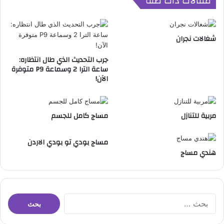
مقالات ذات صلة
خ
أ
ح
شغالات نجران
د
أ
جرب التحديث الذي طال انتظاره:
ح
ساعة الترا 2 وسماعة P9 متوفرة
ي
الآن!
ا
ء
ج
مربية للتنازل
مساج كامل للجسم
د
ة
مساج بودي تو بودي الاردن
هندي مساج
ا
ل
ب