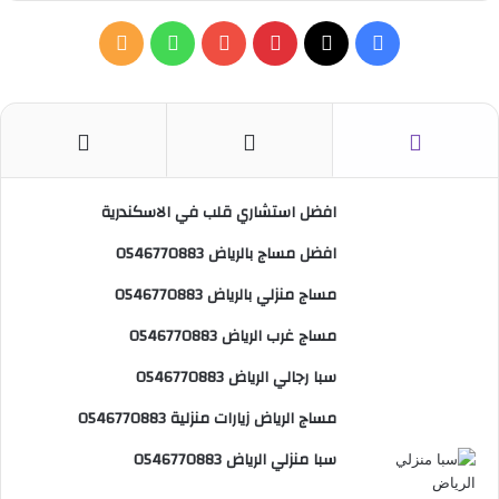
ح
ث
ف
ب
و
م
ع
ن
ي
X
ي
Y
ا
ل
:
س
ن
o
ت
خ
ب
ت
u
س
ص
افضل استشاري قلب في الاسكندرية
و
ي
T
ا
ا
افضل مساج بالرياض 0546770883
ك
ر
u
ب
ل
مساج منزلي بالرياض 0546770883
ي
b
م
مساج غرب الرياض 0546770883
س
e
و
سبا رجالي الرياض 0546770883
ت
ق
مساج الرياض زيارات منزلية 0546770883
ع
سبا منزلي الرياض 0546770883
R