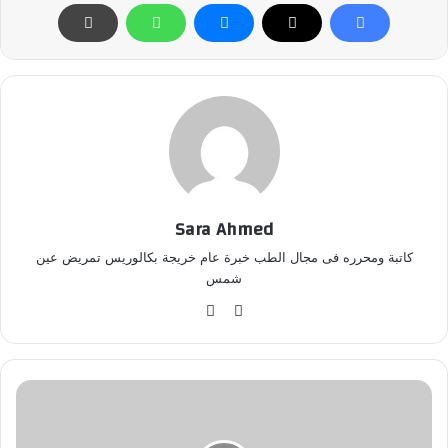
Sara Ahmed
كاتبة ومحرره فى مجال الطب خبرة عام خريجة بكالوريس تمريض عين
شمس
موق
في
ع
سب
الوي
وك
ب
م
س
ا