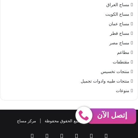
مساج العراق
مساج الكويت
مساج عمان
مساج قطر
مساج مصر
مطاعم
مقتطفات
منتجات تخسيس
منتجات طبيه وادوات تجميل
منوعات
إتصل الآن
حقوق النشر 2026، © جميع الحقوق محفوظة |
مركز مساج
فيسبوك
‫X
بينتيريست
‫YouTube
واتساب
ملخص