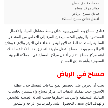
خدمات فنادق مساج
ي
فوائد مركز مساج
د
فنادق مساج الرياض
ا
أفضل فنادق مساج المملكة
إ
ل
فنادق مساج بعد المرور بيوم شاق وسط مشاغل الحياة والأعمال
ك
المستمرة والروتين المتعب يحتاج المرء إلى التخلص من المشاعر
ت
السلبية واستعادة الطاقة الإيجابية والقضاء على التوتر والإعياء وعلاج
ر
آلام الجسم ويعد المساج أفضل طريقة لتحقيق هذه الأهداف، لذلك
و
اهتم مركز مساج بتقديم أفضل مراكز المساج في المملكة العربية
ن
السعودية وأهم فنادق المساج.
ي
ا
مساج في الرياض
يجب أن تحرص على تخصيص بضع ساعات لنفسك خلال عطلة
الأسبوع حيث يمكنك الذهاب إلى مركز مساج والاستمتاع بجلسات
التدليك المختلفة والتي يتم اختيارها حسب الحالة الصحية للشخص
والهدف الذي يسعى للحصول عليه، ولمزيد من الراحة والشعور