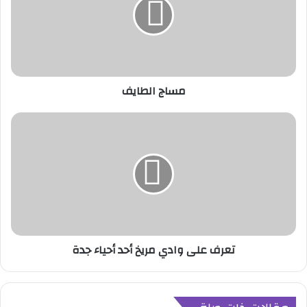
ج
ا
ل
ط
ا
ي
مساج الطايف
ف
ت
ع
ر
ف
ع
ل
ى
و
ا
تعرف على وادي مريخ أحد أحياء جدة
د
ي
م
ر
ي