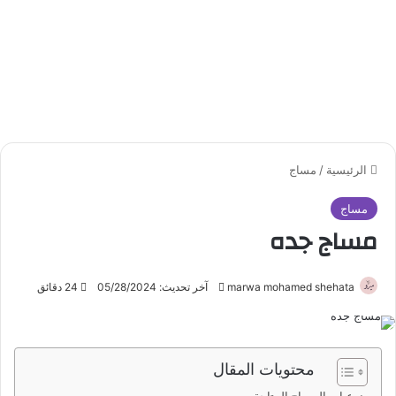
الرئيسية
/
مساج
مساج
مساج جده
marwa mohamed shehata
أ
آخر تحديث: 05/28/2024
24 دقائق
ر
س
ل
محتويات المقال
ب
ر