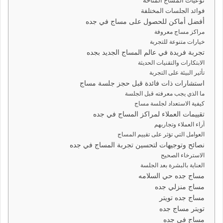
نوعيات المساج المتاحة
ي
فوائد الجلسات المختلفة
أفضل أماكن للحصول على مساج في جده
د
مراكز مساج معروفة
ا
خيارات متنوعة للتجربة
إ
تجربة فريدة في عالم المساج الجديد بجده
ل
الابتكارات والتقنيات الحديثة
ك
تأثير البيئة على التجربة
ت
استشارات ذات فائدة قبل حجز جلسة مساج
ما الذي يجب معرفته قبل الجلسة
ر
كيفية الاستعداد لجلسة مساج
و
تقييمات العملاء لمراكز المساج في جده
ن
آراء العملاء وتجاربهم
ي
العوامل التي تؤثر على تقييم المساج
ا
نصائح وتوجيهات لتحسين تجربة المساج في جده
الاسترخاء الصحيح
العناية بالبشرة بعد الجلسة
مساج جده حي السلامه
مساج منزلي جده
مساج جده تويتر
تويتر مساج جده
مساج في جده