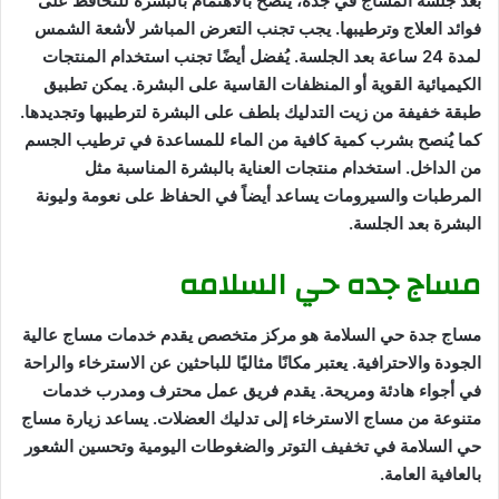
بعد جلسة المساج في جدة، يُنصح بالاهتمام بالبشرة للتحافظ على
فوائد العلاج وترطيبها. يجب تجنب التعرض المباشر لأشعة الشمس
لمدة 24 ساعة بعد الجلسة. يُفضل أيضًا تجنب استخدام المنتجات
الكيميائية القوية أو المنظفات القاسية على البشرة. يمكن تطبيق
طبقة خفيفة من زيت التدليك بلطف على البشرة لترطيبها وتجديدها.
كما يُنصح بشرب كمية كافية من الماء للمساعدة في ترطيب الجسم
من الداخل. استخدام منتجات العناية بالبشرة المناسبة مثل
المرطبات والسيرومات يساعد أيضاً في الحفاظ على نعومة وليونة
البشرة بعد الجلسة.
مساج جده حي السلامه
مساج جدة حي السلامة هو مركز متخصص يقدم خدمات مساج عالية
الجودة والاحترافية. يعتبر مكانًا مثاليًا للباحثين عن الاسترخاء والراحة
في أجواء هادئة ومريحة. يقدم فريق عمل محترف ومدرب خدمات
متنوعة من مساج الاسترخاء إلى تدليك العضلات. يساعد زيارة مساج
حي السلامة في تخفيف التوتر والضغوطات اليومية وتحسين الشعور
بالعافية العامة.