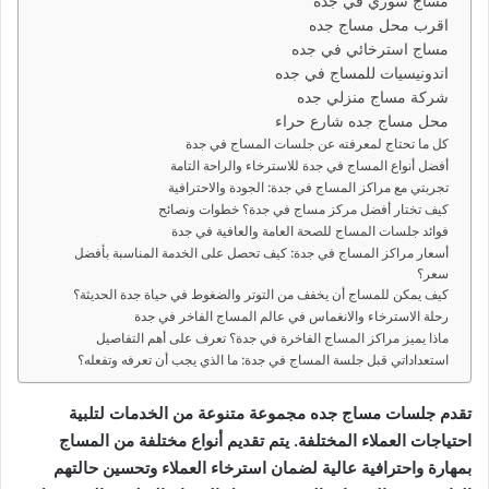
مساج سوري في جده
اقرب محل مساج جده
مساج استرخائي في جده
اندونيسيات للمساج في جده
شركة مساج منزلي جده
محل مساج جده شارع حراء
كل ما تحتاج لمعرفته عن جلسات المساج في جدة
أفضل أنواع المساج في جدة للاسترخاء والراحة التامة
تجربتي مع مراكز المساج في جدة: الجودة والاحترافية
كيف تختار أفضل مركز مساج في جدة؟ خطوات ونصائح
فوائد جلسات المساج للصحة العامة والعافية في جدة
أسعار مراكز المساج في جدة: كيف تحصل على الخدمة المناسبة بأفضل
سعر؟
كيف يمكن للمساج أن يخفف من التوتر والضغوط في حياة جدة الحديثة؟
رحلة الاسترخاء والانغماس في عالم المساج الفاخر في جدة
ماذا يميز مراكز المساج الفاخرة في جدة؟ تعرف على أهم التفاصيل
استعداداتي قبل جلسة المساج في جدة: ما الذي يجب أن تعرفه وتفعله؟
تقدم جلسات مساج جده مجموعة متنوعة من الخدمات لتلبية
احتياجات العملاء المختلفة. يتم تقديم أنواع مختلفة من المساج
بمهارة واحترافية عالية لضمان استرخاء العملاء وتحسين حالتهم