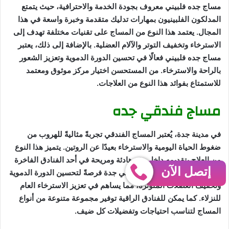
مساج جده فلبيني معروف بجودة الخدمة والاحترافية، حيث يتمتع
المدلكون الفلبينيون بمهارات تدليك متقدمة وخبرة واسعة في هذا
المجال. يعتمد هذا النوع من المساج على تقنيات مختلفة تهدف إلى
الاسترخاء وتخفيف التوتر والآلام العضلية. بالإضافة إلى ذلك، يعتبر
مساج جده فلبيني فعالًا في تحسين الدورة الدموية وتعزيز الشعور
بالراحة والاسترخاء. من المستحسن اختيار مركز موثوق ومعتمد
للاستمتاع بفوائد هذا النوع من العلاجات.
مساج فندقي جده
في مدينة جدة، يُعتبر المساج الفندقي تجربةً مثاليةً للهروب من
ضغوط الحياة اليومية والاسترخاء بعيدًا عن الروتين. يتميز هذا النوع
من العلاج بتقديمه داخل بيئة هادئة ومريحة في أحد الفنادق الفاخرة
إتصل الآن
بجدة. يُعتبر جلسة المساج فندقي جدة فرصةً لتحسين الدورة الدموية
وتخفيف العضلات المتوترة، مما يساهم في تعزيز الاسترخاء العام
للنزلاء. كما يمكن للفنادق الراقية توفير مجموعة متنوعة من أنواع
المساج لتناسب احتياجات وتفضيلات كل ضيف.