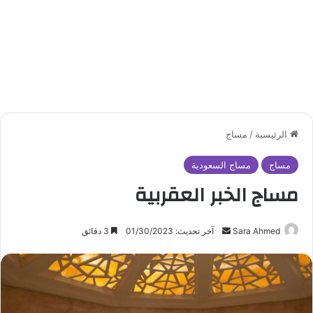
الرئيسية
/
مساج
مساج
مساج السعودية
مساج الخبر العقربية
Sara Ahmed
أ
آخر تحديث: 01/30/2023
3 دقائق
ر
س
ل
ب