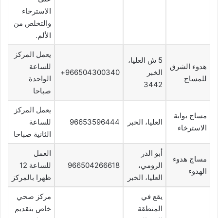
الاسترخاء
والتخلص من
الألم.
يعمل المركز
5 ش العليا،
هدوء الشرق
للساعة
الخبر
966504300340+
للمساج
الواحدة
3442
صباحا
يعمل المركز
مساج بوابة
العليا، الخبر
96653596444
للساعة
الاسترخاء
الثانية صباحا
أبو الدر
العمل
مساج هدوء
الرومي،
966504266618
للساعة 12
الهدوء
العليا، الخبر
ظهرا بالمركز
يقع في
مركز صحي
المنطقة
خاص بتقديم