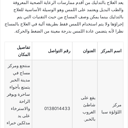
يعد العلاج بالتدليك من أقدم ممارسات الرعاية الصحية المعروفة
والطب البديل ويعتمد على اللمس وهو الوسيلة الأساسية للعلاج
بالتدليك بينما يمكن وصف المساج من حيث التقنيات التي يتم
إجراؤها ولا يتم استخدام اللمس فقط بطريقة آلية في العلاج بالمساج
نظرا لأنه يتضمن عادة اللمس بدرجة معينة من الضغط والحركة.
تفاصيل
اسم المركز
العنوان
رقم التواصل
المكان
منتجع ومركز
مساج في
مدينة الخبر
يتمتع بأجواء
ساحرة ويوفر
يقع على
الراحة
مركز
شاطئ
0138014433
والاسترخاء
اللؤلؤة سبا
الغروب
على يد
بالخبر.
مدلكين خبراء