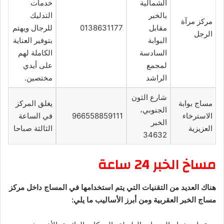
الشمالية
خدمات
بالخبر
التدليك
مركز مرآة
مقابل
0138631177
للرجال ويهتم
الرجل
البوابة
بتوفير العناية
السادسة
الكاملة لهم
لمجمع
على أيدي
الراشد
مختصين.
شارع الثون
مساج بوابة
يغلق المركز
الجنوبي،
الاسترخاء
966558859111
في الساعة
الخبر
العزيزية
الثالثة صباحا
34632
مساخ الخبر 24 ساعة
هناك العديد من التقنيات التي يتم استخدامها في المساج داخل مركز
مساج الخبر العقربية ومن أبرز الأساليب ما يلي: