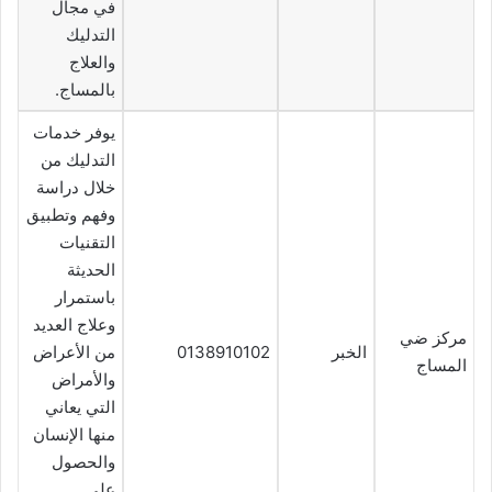
في مجال
التدليك
والعلاج
بالمساج.
يوفر خدمات
التدليك من
خلال دراسة
وفهم وتطبيق
التقنيات
الحديثة
باستمرار
وعلاج العديد
مركز ضي
الخبر
0138910102
من الأعراض
المساج
والأمراض
التي يعاني
منها الإنسان
والحصول
على