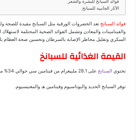
فوائد السبانخ للبشرة والشعر
ا
الآثار الجانبية للسبانخ
فوائد السبانخ
تعد الخضروات الورقية مثل السبانخ مفيدة للصحة وللب
والفيتاميتات والمعادن وتشمل الفوائد الصحية المحتلمة لاستهلاك
السكري وتقليل مخاطر الإصابة بالسرطان وتحسين صحة العظام بالإ
القيمة الغذائية للسبانخ
تحتوي
السبانخ
على 28.1 ملييغرام من فيتامين سي حوالي 34% من الكمية الموصي بها يوميا.
توفر السبانخ الحديد والبوتاسيوم وفيتامين هـ والمغنيسيوم.