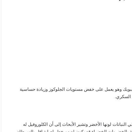
يبويك وهو يعمل على خفض مستويات الجلوكوز وزيادة حساسية
 السكري.
لنباتات لونها الأخضر وتشير الأبحاث إلى أن الكلوروفيل له
 بالخضروات الخضراء قد يكون لديهم خطر إصابة اقل بالسرطان.