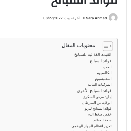
فوائد السبانخ
Sara Ahmed
أ
آخر تحديث: 08/27/2022
ر
س
ل
محتويات المقال
ب
ر
القيمة الغذائية للسبانخ
ي
فوائد السبانخ
الحديد
د
الكالسيوم
ا
المغنيسيوم
إ
المركبات النباتية
ل
فوائد السبانخ الأخرى
ك
إدارة مرض السكري
ت
الوقاية من السرطان
فوائد السبانخ للربو
ر
خفض ضغط الدم
و
صحة العظام
ن
تعزيز انتظام الجهاز الهضمي
ي