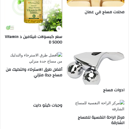
c
محلات مساج في عمان
t
i
l
P
l
سعر كبسولات فيتامين د Vitamin
D 5000
u
s
H
a
i
أفضل طرق الاسترخاء والتدليك من
r
مساج جدة منزلي
ادوات مساج
وجبات كيتو دايت
مركز الراحة النفسية للمساج
الشارقة