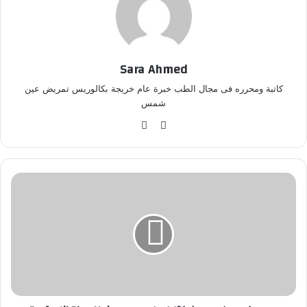
Sara Ahmed
كاتبة ومحرره فى مجال الطب خبرة عام خريجة بكالوريس تمريض عين
شمس
موق
في
ع
سب
الوي
وك
ب
س
ع
ر
ك
ب
س
و
ل
ا