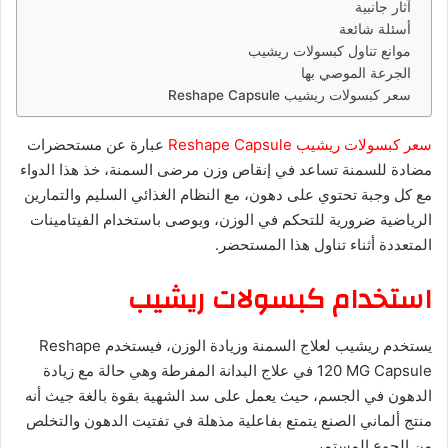
آثار جانبية
أسئلة شائعة
موانع تناول كبسولات ريشيب
الجرعة الموصي بها
سعر كبسولات ريشيب Reshape Capsule
سعر كبسولات ريشيب
Reshape Capsule
عبارة عن مستحضرات
مضادة للسمنة تساعد في إنقاص وزن مرضى السمنة، خذ هذا الدواء
مع كل وجبة تحتوي على دهون، مع
النظام الغذائي السليم والتمارين
الرياضية ضرورية للتحكم في الوزن، و
يوصى باستخدام الفيتامينات
المتعددة أثناء تناول هذا المستحضر.
استخدام كبسولات ريشيب
يستخدم ريشيب لعلاج السمنة وزيادة الوزن، ف
يستخدم Reshape
120 MG Capsule في علاج البدانة المفرطة وهي حالة مع زيادة
الدهون في الجسم، حيث يعمل على سد الشهية بقوة بالغة جيث أنه
منتج ألماني الصنع يتمتع بفاعلية مذهلة في تفتيت الدهون والتخلص
من الجوع المستمر.