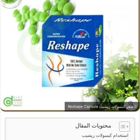
ي
د
ا
إ
ل
ك
ت
ر
و
ن
ي
ا
سعر كبسولات ريشيب Reshape Capsule
محتويات المقال
استخدام كبسولات ريشيب