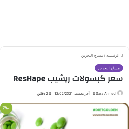
الرئيسية
/
مساج البحرين
مساج البحرين
سعر كبسولات ريشيب ResHape
Sara Ahmed
أ
آخر تحديث: 12/02/2021
2 دقائق
ر
س
ل
ب
ر