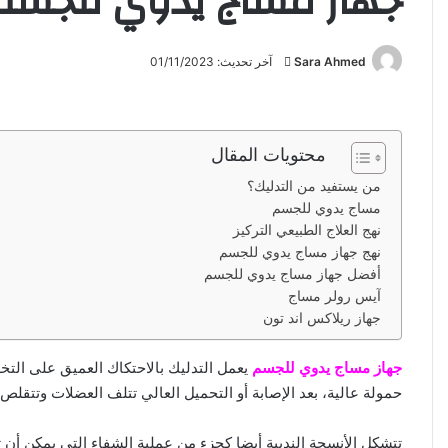
جهاز مساج يدوي للجسم
Sara Ahmed
أ
آخر تحديث: 01/11/2023
ر
س
ل
محتويات المقال
ب
ر
من يستفيد من التدليك؟
ي
مساج يدوي للجسم
د
نهج العلاج الطبيعي التركيز
نهج جهاز مساج يدوي للجسم
ا
أفضل جهاز مساج يدوي للجسم
إ
آيس رولر مساج
ل
جهاز ريلاكس اند تون
ك
ت
جهاز مساج يدوي للجسم
يعمل التدليك بالاحتكاك العميق على التخل
ر
حمولة عالية، بعد الإصابة أو التحميل العالي تتلف العضلات وتتقلص
و
ن
تتشكل الأنسجة الندبية أيضا كجزء من عملية الشفاء التي يمكن أن 
ي