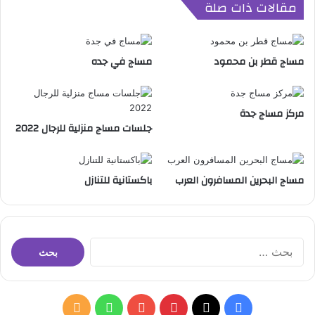
مقالات ذات صلة
ت
ت
ج
ذ
م
و
ي
ق
مساج قطر بن محمود
مساج في جده
ل
مركز مساج جدة
جلسات مساج منزلية للرجال 2022
مساج البحرين المسافرون العرب
باكستانية للتنازل
ا
ل
ب
ح
ث
ف
ب
و
م