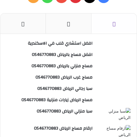
ع
ن
ي
X
ي
Y
ا
ل
:
س
ن
o
ت
خ
ب
ت
u
س
ص
افضل استشاري قلب في الاسكندرية
و
ي
T
ا
ا
افضل مساج بالرياض 0546770883
ك
ر
u
ب
ل
مساج منزلي بالرياض 0546770883
ي
b
م
مساج غرب الرياض 0546770883
س
e
و
سبا رجالي الرياض 0546770883
ت
ق
مساج الرياض زيارات منزلية 0546770883
ع
سبا منزلي الرياض 0546770883
R
ارقام مساج الرياض 0546770883
S