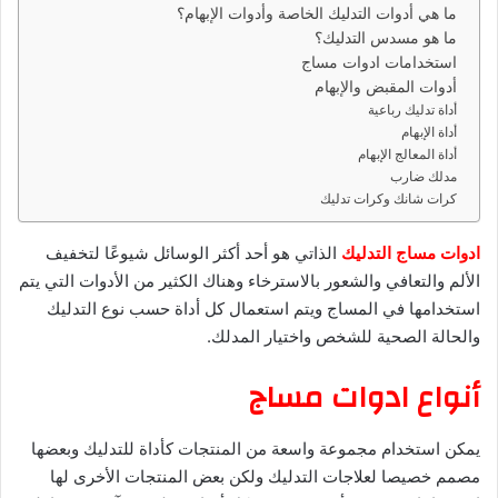
د
ما هي أدوات التدليك الخاصة وأدوات الإبهام؟
ا
ما هو مسدس التدليك؟
إ
استخدامات ادوات مساج
ل
أدوات المقبض والإبهام
ك
أداة تدليك رباعية
أداة الإبهام
ت
أداة المعالج الإبهام
ر
مدلك ضارب
و
كرات شانك وكرات تدليك
ن
ي
ادوات مساج التدليك
الذاتي هو أحد أكثر الوسائل شيوعًا لتخفيف
ا
الألم والتعافي والشعور بالاسترخاء وهناك الكثير من الأدوات التي يتم
استخدامها في المساج ويتم استعمال كل أداة حسب نوع التدليك
والحالة الصحية للشخص واختيار المدلك.
أنواع ادوات مساج
يمكن استخدام مجموعة واسعة من المنتجات كأداة للتدليك وبعضها
مصمم خصيصا لعلاجات التدليك ولكن بعض المنتجات الأخرى لها