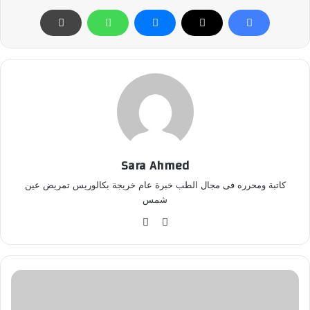
Sara Ahmed
كاتبة ومحرره فى مجال الطب خبرة عام خريجة بكالوريس تمريض عين
شمس
موق
في
ع
سب
الوي
وك
ب
ف
و
ا