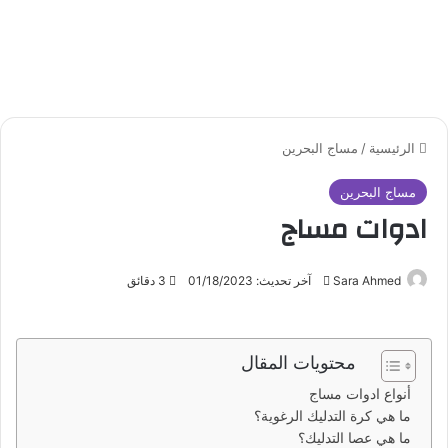
الرئيسية
/
مساج البحرين
مساج البحرين
ادوات مساج
Sara Ahmed
أ
آخر تحديث: 01/18/2023
3 دقائق
ر
س
ل
محتويات المقال
ب
أنواع ادوات مساج
ر
ما هي كرة التدليك الرغوية؟
ي
ما هي عصا التدليك؟