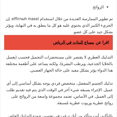
الروائح
تم تطوير الممارسة العديدة من خلال استخدام effirnыh masel. إن
الجزيء الكبير الذي يحتوي عليه هو كل ما ينطق به في النهاية، ويؤثر
بشكل جيد على كل عضو.
اقرا عن
مساج للبنات في الرياض
التدليك العطري لا يقتصر على مستحضرات التجميل فحسب (يغسل
بالخلايا الجذعية، ويرطب البشرة)، ولكنه يساعد على أطعمة مختلفة
هذا الدواء يؤثر بشكل مفيد على حالة الجهاز العصبي.
تدليك الجسم المفضل، متخصص فردي يوجه بشكل أساسي إلى أي
عميل. الإجراء يسبقه شيء آخر في الوقت الذي يتم فيه تقديم طلب
إلى العميل. في الأساس، تعتمد مجموعة واسعة من الروائح على
روائح عطرية وزيوت عطرية مُسبقة.
بالتأكيد، أنت متأكد من أنك ترغب في تحسين جودة التدليك الخاص