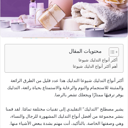
د
ا
إ
ل
ك
ت
ر
و
محتويات المقال
ن
أكثر أنواع التدليك شيوعا
ي
أهم أكثر أنواع الدليك شيوعا
ا
أكثر أنواع التدليك شيوعا التدليك هذا عدد قليل من الطرق الرائعة
والمثبتة للاستجمام والنوم والرعاية والاستمتاع بحياة رائعة، التدليك
يوفر ترفيهًا ممتازًا ويجعلك تشعر بالرضا.
يشير مصطلح “التدليك” التقليدي إلى تقنيات مختلفة تمامًا. لقد قمنا
بنشر مجموعة من أفضل أنواع التدليك المشهورة للرجال والنساء،
وهي وصفتها الخاصة. بالتأكيد، أنت مهتم بشدة ببعض الأشياء منها.