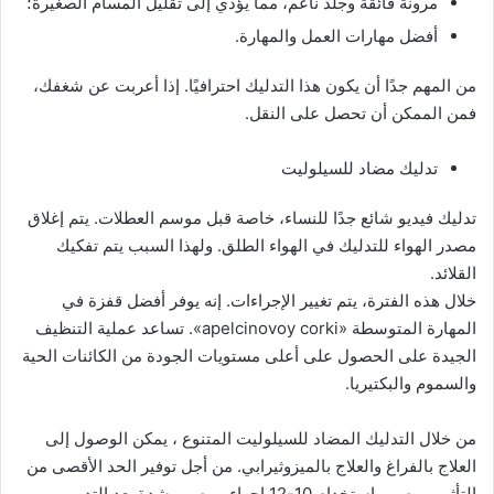
مرونة فائقة وجلد ناعم، مما يؤدي إلى تقليل المسام الصغيرة؛
أفضل مهارات العمل والمهارة.
من المهم جدًا أن يكون هذا التدليك احترافيًا. إذا أعربت عن شغفك،
فمن الممكن أن تحصل على النقل.
تدليك مضاد للسيلوليت
تدليك فيديو شائع جدًا للنساء، خاصة قبل موسم العطلات. يتم إغلاق
مصدر الهواء للتدليك في الهواء الطلق. ولهذا السبب يتم تفكيك
القلائد.
خلال هذه الفترة، يتم تغيير الإجراءات. إنه يوفر أفضل قفزة في
المهارة المتوسطة «apelcinovoy corki». تساعد عملية التنظيف
الجيدة على الحصول على أعلى مستويات الجودة من الكائنات الحية
والسموم والبكتيريا.
من خلال
التدليك المضاد للسيلوليت
المتنوع ، يمكن الوصول إلى
العلاج بالفراغ والعلاج بالميزوثيرابي. من أجل توفير الحد الأقصى من
التأثير، يوصى باستخدام 10-12 إجراء. يوصى بشدة بعد التدريب