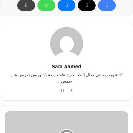
Sara Ahmed
كاتبة ومحرره فى مجال الطب خبرة عام خريجة بكالوريس تمريض عين
شمس
موق
في
ع
سب
الوي
وك
ب
ب
ي
ن
ا