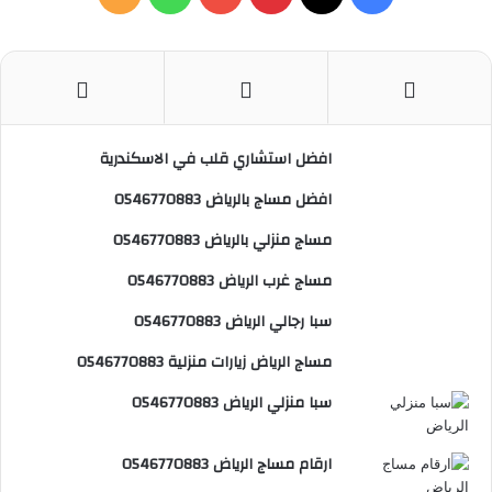
ف
ع
ة
ن
ي
X
ي
Y
ا
ل
:
س
ن
o
ت
خ
ب
ت
u
س
ص
افضل استشاري قلب في الاسكندرية
و
ي
T
ا
ا
افضل مساج بالرياض 0546770883
ك
ر
u
ب
ل
مساج منزلي بالرياض 0546770883
ي
b
م
مساج غرب الرياض 0546770883
س
e
و
سبا رجالي الرياض 0546770883
ت
ق
مساج الرياض زيارات منزلية 0546770883
ع
سبا منزلي الرياض 0546770883
R
ارقام مساج الرياض 0546770883
S