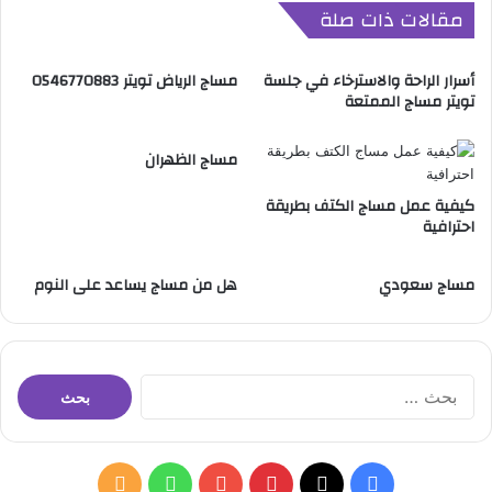
مقالات ذات صلة
ة
ل
.
ك
.
ل
أسرار الراحة والاسترخاء في جلسة
مساج الرياض تويتر 0546770883
ت
ا
تويتر مساج الممتعة
ا
س
ر
ي
ي
مساج الظهران
ك
خ
ي
م
كيفية عمل مساج الكتف بطريقة
ل
احترافية
ش
ل
ر
ع
ق
م
مساج سعودي
هل من مساج يساعد على النوم
و
و
ح
د
ض
ا
ا
ل
ر
ا
ف
ة
ل
ق
م
ب
ر
ش
ح
ي
رّ
ث
ف
ب
و
م