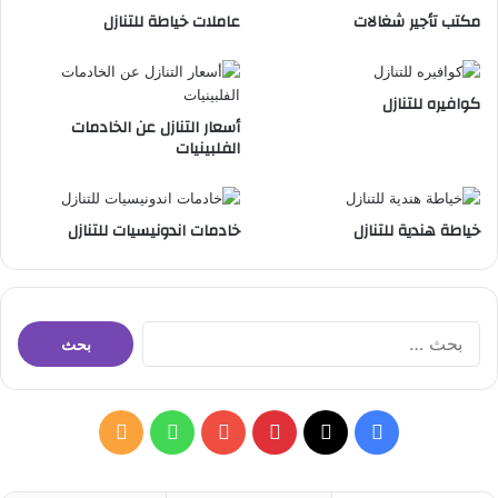
ن
مكتب تأجير شغالات
عاملات خياطة للتنازل
د
ا
ل
ن
كوافيره للتنازل
س
أسعار التنازل عن الخادمات
الفلبينيات
ا
ء
خياطة هندية للتنازل
خادمات اندونيسيات للتنازل
ا
ل
ب
ح
ث
ف
ب
و
م
ع
ن
ي
X
ي
Y
ا
ل
: