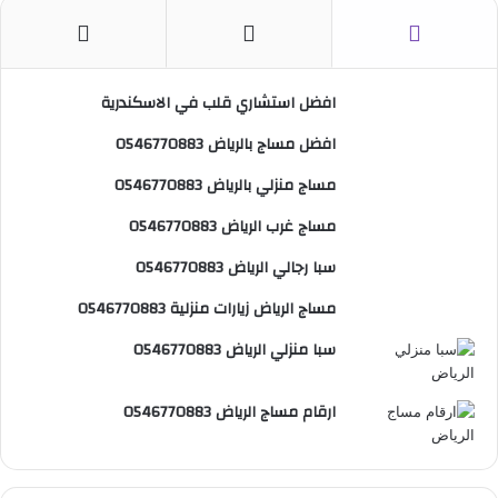
س
ن
o
ت
خ
ب
ت
u
س
ص
افضل استشاري قلب في الاسكندرية
و
ي
T
ا
ا
افضل مساج بالرياض 0546770883
ك
ر
u
ب
ل
مساج منزلي بالرياض 0546770883
ي
b
م
مساج غرب الرياض 0546770883
س
e
و
سبا رجالي الرياض 0546770883
ت
ق
مساج الرياض زيارات منزلية 0546770883
ع
سبا منزلي الرياض 0546770883
R
ارقام مساج الرياض 0546770883
S
S