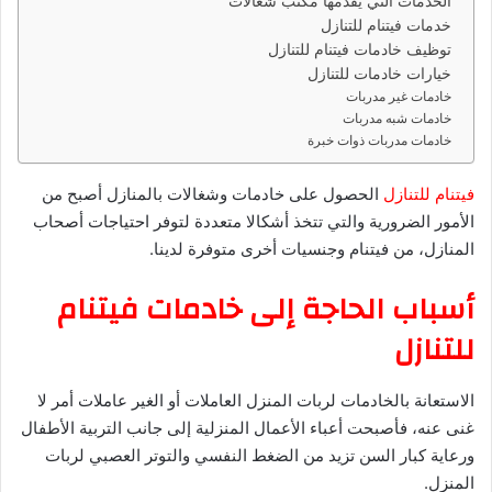
د
الخدمات التي يقدمها مكتب شغالات
خدمات فيتنام للتنازل
ا
توظيف خادمات فيتنام للتنازل
إ
خيارات خادمات للتنازل
ل
خادمات غير مدربات
ك
خادمات شبه مدربات
ت
خادمات مدربات ذوات خبرة
ر
و
فيتنام للتنازل
الحصول على خادمات وشغالات بالمنازل أصبح من
ن
الأمور الضرورية والتي تتخذ أشكالا متعددة لتوفر احتياجات أصحاب
ي
المنازل، من فيتنام وجنسيات أخرى متوفرة لدينا.
ا
أسباب الحاجة إلى خادمات فيتنام
للتنازل
الاستعانة بالخادمات لربات المنزل العاملات أو الغير عاملات أمر لا
غنى عنه، فأصبحت أعباء الأعمال المنزلية إلى جانب التربية الأطفال
ورعاية كبار السن تزيد من الضغط النفسي والتوتر العصبي لربات
المنزل.