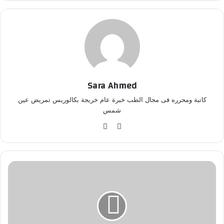
Sara Ahmed
كاتبة ومحرره فى مجال الطب خبرة عام خريجة بكالوريس تمريض عين
شمس
موق
في
ع
سب
الوي
وك
ب
خ
ا
د
م
ا
ت