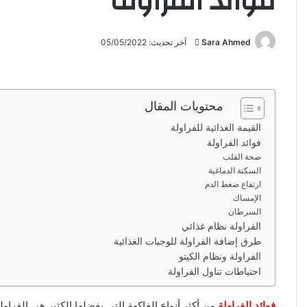
فوائد الفراولة
Sara Ahmed
أ
آخر تحديث: 05/05/2022
ر
س
ل
محتويات المقال
ب
ر
القيمة الغذائية للفراولة
ي
فوائد الفراولة
صحة القلب
د
السكتة الدماغية
ا
ارتفاع ضغط الدم
إ
الإمساك
ل
السرطان
ك
الفراولة نظام غذائي
ت
طرق إضافة الفراولة للوجبات الغذائية
ر
الفراولة ونظام الكيتو
احتياطات تناول الفراولة
و
ن
فوائد الفراولة
من أكثر أنواع الفاكهة التي يفضلها الكثير هي الفراول
ي