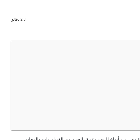
2 دقائق
ة وهي من أنواع التوت وغنية بالعديد من الفيتامينات والمعادن