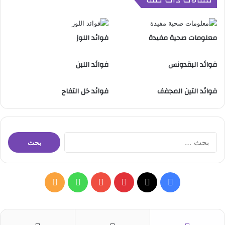
معلومات صحية مفيدة
فوائد اللوز
فوائد البقدونس
فوائد اللبن
فوائد التين المجفف
فوائد خل التفاح
ا
ل
ب
ح
ث
ف
ب
و
م
ع
ن
ي
X
ي
Y
ا
ل
:
س
ن
o
ت
خ