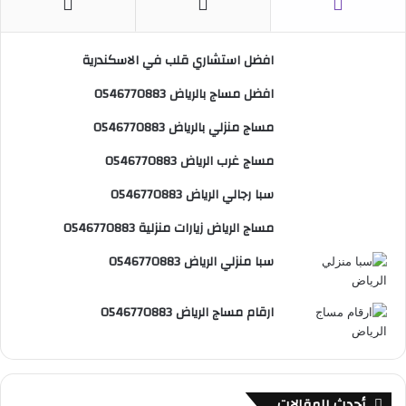
ب
ت
u
س
ص
افضل استشاري قلب في الاسكندرية
و
ي
T
ا
ا
افضل مساج بالرياض 0546770883
ك
ر
u
ب
ل
مساج منزلي بالرياض 0546770883
ي
b
م
مساج غرب الرياض 0546770883
س
e
و
سبا رجالي الرياض 0546770883
ت
ق
مساج الرياض زيارات منزلية 0546770883
ع
سبا منزلي الرياض 0546770883
R
ارقام مساج الرياض 0546770883
S
S
أحدث المقالات