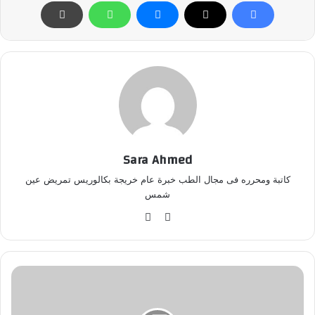
Sara Ahmed
كاتبة ومحرره فى مجال الطب خبرة عام خريجة بكالوريس تمريض عين
شمس
موق
في
ع
سب
الوي
وك
ب
ف
و
ا