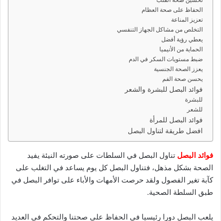
د
الحفاظ على صحة العظام
ا
تعزيز المناعة
إ
التخلص من مشاكل الجهاز التنفسي
ل
يعطي رؤية أفضل
ك
الحماية من الأنيميا
ضبط مستويات السكر في الدم
ت
يعزز الصحة الجنسية
ر
يحسن صحة الفم
و
فوائد البصل للبشرة والشعر
ن
للبشرة
ي
للشعر
ا
فوائد البصل للمرأة
افضل طريقة لتناول البصل
فوائد البصل
تناول البصل في السلطات على صورته النيئة يفيد
الصحة بشكل مذهل، فتناول البصل كل يوم يساعد في التغلب على
كآبة تغير الفصول ولقد حرصت الأمهات والأباء على توافر البصل في
طبق السلطة الصحية.
يلعب البصل دورا رئيسيا في الحفاظ على صحتنا والتحكم في العديد