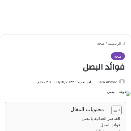
الرئيسية
/
صحة
صحة
فوائد البصل
Sara Ahmed
أ
آخر تحديث: 03/10/2022
2 دقائق
ر
س
ل
محتويات المقال
ب
ر
العناصر الغذائية بالبصل
ي
فوائد البصل
تحسين صحة القلب