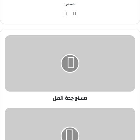
شمس
موق
في
ع
سب
الوي
وك
ب
م
س
ا
ج
ج
د
ة
ا
ت
مساج جدة اتصل
ص
ل
س
ع
ر
ح
ق