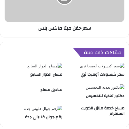
ن
م
ي
ت
سعر حقن ميتا ماكس بلس
ا
م
ا
ك
مقالات ذات صلة
س
ب
ل
س
سعر كبسولات أوميجا ثري
مساج الدوار السابع
فنادق مساج
دكتور تغذية للتخسيس
مساج خدمة منازل الكويت
انستقرام
رقم جوال فلبيني جدة