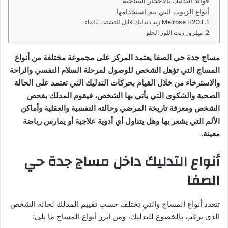
د
فوائد التدليك بالأحجار الساخنة
أنواع الزيوت التي يتم استخدامها
ا
1. Melrose H2Oil زيت تدليك قابل للتشتت بالماء
إ
2. ميلروز زيت اللوز الحلو
ل
ك
مساج جدة حي الصفا يعتمد المركز على مجموعة مختلفة من أنواع
ت
المساج التي تؤهل الشخص للوصول لمرحلة السلام النفسي والراحة
ر
والاسترخاء من خلال القيام بحركات التدليك التي تعتمد على الحالة
و
الصحية والشكوى التي يأتي بها الشخص، فيقوم المدلك بفحص
ن
الشخص ومعرفة تاريخة المرضي وحالته النفسية والعقلية وأماكن
ي
الألم التي يشعر بها وهل يتناول أي أدوية علاجية أو يمارس رياضة
ا
معينة.
أنواع التدليك داخل مساج جدة حي
الصفا
تتعدد أنواع المساج والتي تختلف حسب تقييم المدلك لحالة الشخص
الذي يرغب بالخضوع للتدليك، ومن أبرز أنواع المساح ما يلي: