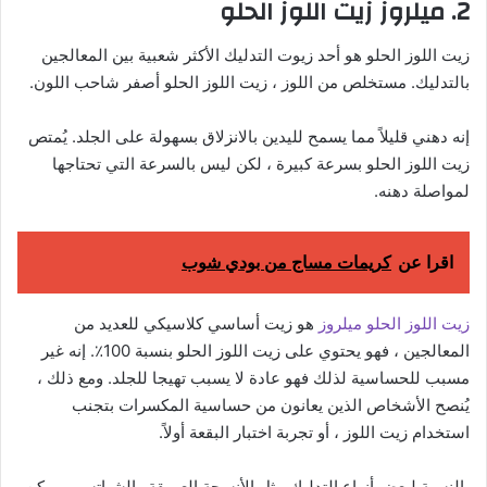
2. ميلروز زيت اللوز الحلو
زيت اللوز الحلو هو أحد زيوت التدليك الأكثر شعبية بين المعالجين
بالتدليك.
مستخلص من اللوز ، زيت اللوز الحلو أصفر شاحب اللون.
إنه دهني قليلاً مما يسمح لليدين بالانزلاق بسهولة على الجلد. يُمتص
زيت اللوز الحلو بسرعة كبيرة ، لكن ليس بالسرعة التي تحتاجها
لمواصلة دهنه.
اقرا عن
كريمات مساج من بودي شوب
زيت اللوز الحلو ميلروز
هو زيت أساسي كلاسيكي للعديد من
المعالجين ، فهو يحتوي على زيت اللوز الحلو بنسبة 100٪. إنه غير
مسبب للحساسية لذلك فهو عادة لا يسبب تهيجا للجلد. ومع ذلك ،
يُنصح الأشخاص الذين يعانون من حساسية المكسرات بتجنب
استخدام زيت اللوز ، أو تجربة اختبار البقعة أولاً.
بالنسبة لبعض أنواع التدليك مثل الأنسجة العميقة والشياتسو ، يمكن