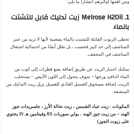
ومن أهمها أوكثرهم انتشارا ما يلي:
1. Melrose H2Oil زيت تدليك قابل للتشتت
بالماء
تحظى الزيوت القابلة للتشتت بالماء بشعبية لأنها لا تزيد من عمر
المناشف إلى حد كبير فحسب ، بل تقلل أيضًا من احتمالية اشتعال
المناشف في المجفف.
يمكنك اختبار الزيت عن طريق إضافة بضع قطرات إلى كوب من
الماء الدافئ ورجها – سوف يتحول إلى اللون الأبيض – يستحلب
الزيت. إضافة مسحوق الغسيل العادي للغسيل يزيل زيت التدليك من
المنشفة.
المكونات
:
زيت عباد الشمس ، زيت نخالة الأرز ، جلسريدات جوز
الهند – من زيت جوز الهند ، بولي سوربات 85 وفيتامين هـ (لا يحتوي
على زيوت الجوز)