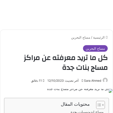
الرئيسية
/
مساج البحرين
مساج البحرين
كل ما تريد معرفته عن مراكز
مساج بنات جدة
Sara Ahmed
أ
آخر تحديث: 12/10/2023
11 دقائق
ر
س
ل
محتويات المقال
ب
ر
مساج اندونيسيات بجدة