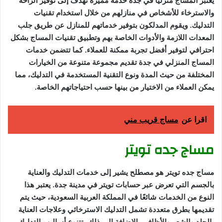
يعتبر المساج منزلياً في جدة خدمة مميزة تهدف إلى توفير الراحة
والاسترخاء للأشخاص في منازلهم من خلال استخدام تقنيات
التدليك. ويقوم المدلكون بتوفير خدماتهم للمنازل عن طريق جلب
المعدات اللازمة والأدوات الخاصة بهم وتطبيق تقنيات المساج بشكل
احترافي لتوفير أفضل تجربة ممكنة للعملاء. كما تتضمن خدمات
المساج المنزلي في جدة تقديم مجموعة متنوعة من الخيارات
المختلفة من حيث المدة ونوع التقنية المستخدمة في التدليك، مما
يمكن العملاء من الاختيار من بينها حسب احتياجاتهم الخاصة.
اقرا عن
مساج قريب مني
مساج جده تويتر
مساج جده تويتر هو مصطلح يشير إلى خدمات التدليك والعناية
بالجسم التي تعرض عبر حسابات تويتر في مدينة جدة. يعتبر هذا
النوع من الخدمات شائعًا في المملكة العربية السعودية، حيث يتم
تقديمها بطرق متعددة تشمل التدليك الاسترخائي وعلاجات العناية
بالجلد والشعر والأظافر. بالإضافة إلى ذلك، تتنوع أساليب التدليك