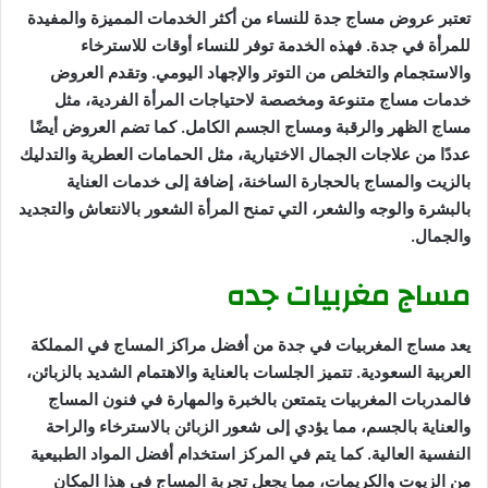
تعتبر عروض مساج جدة للنساء من أكثر الخدمات المميزة والمفيدة
للمرأة في جدة. فهذه الخدمة توفر للنساء أوقات للاسترخاء
والاستجمام والتخلص من التوتر والإجهاد اليومي. وتقدم العروض
خدمات مساج متنوعة ومخصصة لاحتياجات المرأة الفردية، مثل
مساج الظهر والرقبة ومساج الجسم الكامل. كما تضم العروض أيضًا
عددًا من علاجات الجمال الاختيارية، مثل الحمامات العطرية والتدليك
بالزيت والمساج بالحجارة الساخنة، إضافة إلى خدمات العناية
بالبشرة والوجه والشعر، التي تمنح المرأة الشعور بالانتعاش والتجديد
والجمال.
مساج مغربيات جده
يعد مساج المغربيات في جدة من أفضل مراكز المساج في المملكة
العربية السعودية. تتميز الجلسات بالعناية والاهتمام الشديد بالزبائن،
فالمدربات المغربيات يتمتعن بالخبرة والمهارة في فنون المساج
والعناية بالجسم، مما يؤدي إلى شعور الزبائن بالاسترخاء والراحة
النفسية العالية. كما يتم في المركز استخدام أفضل المواد الطبيعية
من الزيوت والكريمات، مما يجعل تجربة المساج في هذا المكان