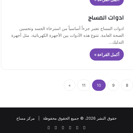
ادوات المساج
ادوات المساج تعتبر جزءاً أساسياً من استرخاء الجسد وتحسين
الصحة العامة. تتنوع هذه الأدوات بين الأجهزة الكهربائية، مثل أجهزة
التدليك…
أكمل القراءة »
»
11
10
9
8
حقوق النشر 2026، © جميع الحقوق محفوظة |
مركز مساج
‫X
فيسبوك
بينتيريست
‫YouTube
واتساب
ملخص