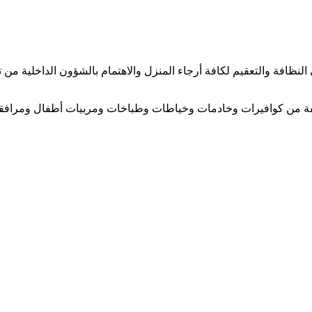
لنظافة والتعقيم لكافة أرجاء المنزل والاهتمام بالشؤون الداخلية من ت
تلفة من كوافيرات وخادمات وخياطات وطباخات ومربيات أطفال ومرافقا