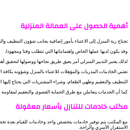
أهمية الحصول على العمالة المنزلية
تحتاج ربة المنزل إلى الاعتناء بأمور إضافية بجانب شؤون التنظيف وال
وقد يكون لديها عملها الخاص واهتماماتها التي تتطلب وقتا ومجهودا،
لذلك يعتبر التدبير المنزلي أمر يعيق طريق نجاحها ووصولها لتحقيق أهدا
تعتني الخادمات المدربات والمؤهلات للاعتناء بالمنزل وشؤونه بكافة الأ
التنظيف والتعقيم وطهي الطعام، وشراء المشتريات التي يحتاج إليها ال
كما أن الخدمات يتعاملن مع طرق الحماية القصوى والتعقيم لمقاومة انتشار فيروس كوفيد 19 وتجنب الإصابة بالعدوى من خل
مكتب خادمات للتنازل بأسعار معقولة
مع المكتب يتم توفير خادمات بتخصص واحد وخادمات للقيام بعدة تخصص
الاستقرار الأسري والراحة.