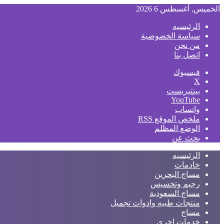
الخميس, أغسطس 6 2026
الرئيسيه
سياسة الخصوصية
من نحن
اتصل بنا
فيسبوك
‫X
بينتيريست
‫YouTube
واتساب
ملخص الموقع RSS
الوضع المظلم
بحث عن
الرئيسيه
خادمات
مساج البحرين
رجيم وتخسيس
مساج السعودية
منتجات طبيه وادوات تجميل
مساج
خدمات اخري