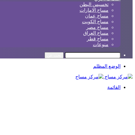
تخسيس البطن
مساج الامارات
مساج عمان
مساج الكويت
مساج مصر
مساج العراق
مساج قطر
منوعات
بحث عن
الوضع المظلم
القائمة