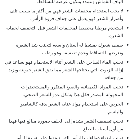
ألياف القماش وتتمدد وتكون عرضه للتساقط.
لا يجب استخدام مجففات الشعر فهي من أكثر ما يسبب تلف
وأضرار للشعر فهو يعمل على جفاف فروة الرأس.
استخدم مرطبا مخصصا لمجففات الشعر قبل التجفيف لحماية
الشعرة.
صفف شعرك بمشط له أسنان واسعة لتجنب شد الشعرة
وتعرضها للتساقط وعدم تصفيفه وهو رطب.
تجنب الماء الساخن على الشعر أثناء الاستحمام فهو يساعد في
إزالة الزيوت التي يحتاجها الشعر مما يفق الشعر حيويته ويزيد
من جفافه.
تجنب المواد الكيميائية والصبغ المتكرر والمستحضرات
المجهولة المصدر فكل هذا يشكل عدو للشعر الصحي.
الحرص على استخدام مواد عناية الشعر بدقة كالشامبو
والبلسم.
تجنب تصفيف الشعر بشده إلى الخلف بصورة مبالغ فيها فهذا
من أول أسباب الصلع.
تجنب ارتداء غطاءات الرأس التي تضغط على فروة الرأس