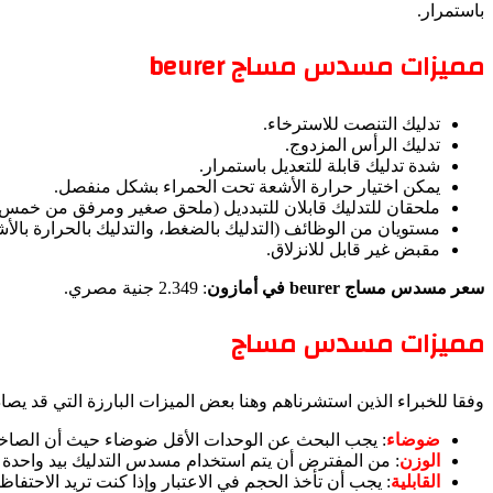
باستمرار.
مميزات مسدس مساج beurer
تدليك التنصت للاسترخاء.
تدليك الرأس المزدوج.
شدة تدليك قابلة للتعديل باستمرار.
يمكن اختيار حرارة الأشعة تحت الحمراء بشكل منفصل.
ملحقان للتدليك قابلان للتبدديل (ملحق صغير ومرفق من خمس 
مستويان من الوظائف (التدليك بالضغط، والتدليك بالحرارة بالأ
مقبض غير قابل للانزلاق.
سعر مسدس مساج beurer في أمازون
: 2.349 جنية مصري.
مميزات مسدس مساج
وفقا للخبراء الذين استشرناهم وهنا بعض الميزات البارزة التي قد ي
ضوضاء
: يجب البحث عن الوحدات الأقل ضوضاء حيث أن الصاخب 
الوزن
: من المفترض أن يتم استخدام مسدس التدليك بيد واحدة م
القابلية
: يجب أن تأخذ الحجم في الاعتبار وإذا كنت تريد الاحتف