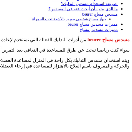
طريقة استخدام مسدس التدليك؟
ما الذي يجب أن أبحث عنه في المسدس؟
مسدس مساج beurer
جهاز مساج شخصي بيورير بالأشعة تحت الحمراء
مميزات مسدس مساج beurer
مميزات مسدس مساج
مسدس مساج beurer
من أدوات التدليك الفعالة التي تستخدم لإعادة
سواء كنت رياضيا تبحث عن طرق للمساعدة في التعافي بعد التمرين أو كنت تعاني 
ويتم استخدان مسدس التدليك بكل راحة في المنزل لمساعدة العضلات ع
والحركة والمعروف باسم العلاج بالاهتزاز للمساعدة في إرخاء العضلات