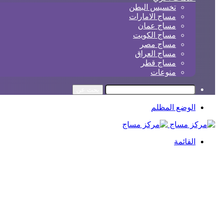
تخسيس البطن
مساج الامارات
مساج عمان
مساج الكويت
مساج مصر
مساج العراق
مساج قطر
منوعات
بحث عن
الوضع المظلم
القائمة