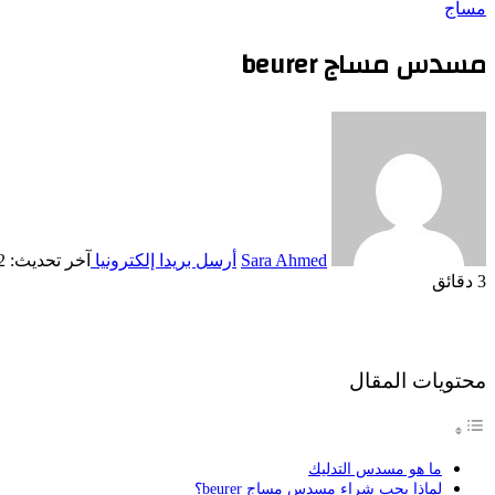
مساج
مسدس مساج beurer
Sara Ahmed
أرسل بريدا إلكترونيا
آخر تحديث: 12/14/2022
3 دقائق
محتويات المقال
ما هو مسدس التدليك
لماذا يجب شراء مسدس مساج beurer؟