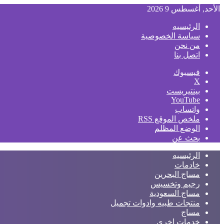
الأحد, أغسطس 9 2026
الرئيسيه
سياسة الخصوصية
من نحن
اتصل بنا
فيسبوك
‫X
بينتيريست
‫YouTube
واتساب
ملخص الموقع RSS
الوضع المظلم
بحث عن
الرئيسيه
خادمات
مساج البحرين
رجيم وتخسيس
مساج السعودية
منتجات طبيه وادوات تجميل
مساج
خدمات اخري