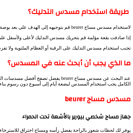
طريقة استخدام مسدس التدليك؟
لاستخدام مسدس مساج beurer قم بتوجيهه إلى الهدف على بعد بوصة واحدة من بشرتك على أي عضلة تحاول إرخائها أو إحمائها واضغط على الزناد للحصول على راحة فورية.
إذا صادفت بقعة مؤلمة قم بتحريك مسدس التدليك لأعلى ولأسفل على طول العضلات لحوالي 30 ثانية واقض وقتا أطول قليل
تجنب استخدام مسدس التدليك على الرقبة أو العظام الملتوية ولا 
ما الذي يجب أن أبحث عنه في المسدس؟
عند البحث عن مسدس مساج beurer يفضل 
الكامل يجب استخدام المسدس لبضعة أيام إلى أسبوع دون رسوم بناء على استخدام ح
مسدس مساج beurer
جهاز مساج شخصي بيورير بالأشعة تحت الحمراء
يوفر لك لحظات شعور بالراحة بفضل رأسه ومساج اختراق للاسترخاء تد