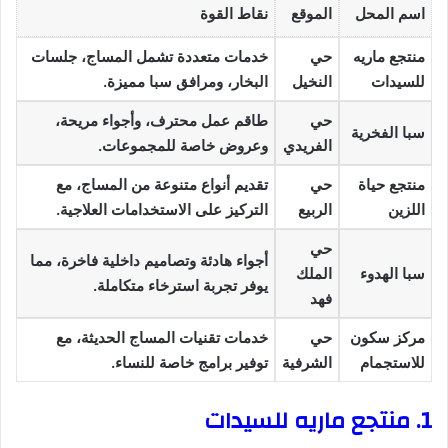
اسم المحل
الموقع
نقاط القوة
منتجع ماريه
حي
خدمات متعددة تشمل المساج، جلسات
للسيدات
النخيل
البخار، ومرافق سبا مميزة.
حي
طاقم عمل محترف، وأجواء مريحة،
سبا الفخرية
الفريدي
وعروض خاصة للمجموعات.
منتجع حياة
حي
تقديم أنواع متنوعة من المساج، مع
اللزين
الربيع
التركيز على الاستخدامات العلاجية.
حي
أجواء هادئة وتصاميم داخلية فاخرة، مما
سبا الهدوء
الملك
يوفر تجربة استرخاء متكاملة.
فهد
مركز سكون
حي
خدمات تقنيات المساج الحديثة، مع
للاستجمام
الشرفية
توفير برامج خاصة للنساء.
1. منتجع ماريه للسيدات