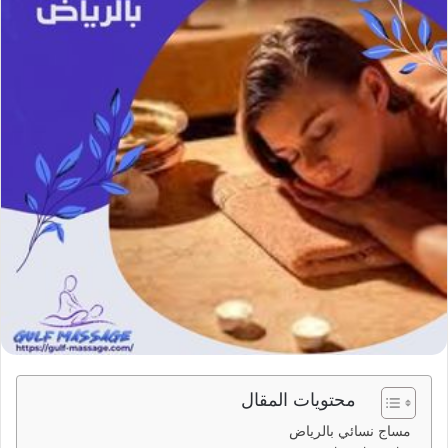
ي
د
ا
إ
ل
ك
ت
ر
و
ن
ي
ا
محتويات المقال
مساج نسائي بالرياض