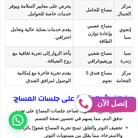
مركز
يحرص على معايير السلامة ويوفر
مساج للحامل
الجمال
خدمات خاصة للحوامل.
مساج عصبي
إنجوي
يقدم خدمات بعناية عالية وتعامل
وإعادة توازن
سبا
احترافي.
الطاقة
سبا
مساج شعبي
يأخذ الزوار إلى تجربة ثقافية مع
زندرة
وريفيوغرافي
روح الضيافة.
مركز
مساج فندق 5
يقدم تجربة فاخرة مع إمكانية
الفخامة
نجوم
الوصول لمرافق الفندق.
من الفوائد المترتبة على جلسات المساج:
إتصل الآن
تحسين الدورة الدموية: تساعد جلسات المساج على تعزيز
تدفق الدم، مما يسهم في تحسين صحة الجسم.
تخفيف التوتر والقلق: تمنح تجربة المساج شعورًا بالراحة
والاسترخاء، مما يقلل من مستويات التوتر.