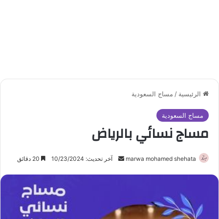
الرئيسية
/
مساج السعودية
مساج السعودية
مساج نسائي بالرياض
marwa mohamed shehata
أ
آخر تحديث: 10/23/2024
20 دقائق
ر
س
ل
ب
ر