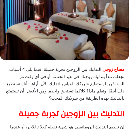
ي
د
ا
إ
ل
ك
ت
ر
و
ن
مساج زوجي
التدليك بين الزوجين تجربة جميلة،
فيما يلي 4 أسباب
ي
تجعلك تبدأ
بتدليك زوجتك
في عيد الحب… أو في أي وقت من
ا
السنة!
ربما يستطيع شريكك القيام بالتدليك الآن. أراهن أنك تستطيع
ذلك أيضًا! وتعلم ماذا؟ كلاكما تستحق واحدة. ومن الأفضل أن تستمتع
بالتدليك بهذه الطريقة من شريكك المحب؟
التدليك بين الزوجين تجربة جميلة
إن تقديم التدليك الرومانسي هو شيء نفعله كعلاج للآخر، أو عندما