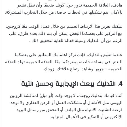
هادف، العلاقة الحميمة تدور حول كونك ضعيفًا وأن تظل تشعر
بالأمان. يتم تشكيلها في لحظات خاصة، من خلال التجارب المشتركة.
يمكنك تعزيز هذا الارتباط الحميم من خلال قضاء الوقت معًا كزوجين،
مع التركيز على بعضكما البعض. يمكن أن يتم ذلك بعدة طرق، على
الرغم من أن التدليك وسيلة فعالة للغاية لتحقيق ذلك .
عندما تقوم بالتدليك، فإنك تركز اهتمامك المطلق على بعضكما
البعض في مساحة خاصة، بمفردكما معًا. العلاقة الحميمة تولد العلاقة
الحميمة – جربها وشاهد ارتفاع علاقتك بزوجك.
4. التدليك يبعث الإيجابية وحسن النية
أثناء قيامك بتدليك زوجتك، لا يوجد وقت (أو ميل) لمناقشة الروتين
اليومي مثل الأطفال أو مشكلات العمل أو الرهن العقاري ولا توجد
فرصة لتشتيت الانتباه مثل الهاتف أو التحقق من رسائل البريد
الإلكتروني أو التفكير في الأعمال المنزلية.