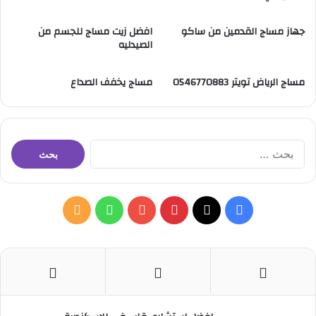
جهاز مساج القدمين من ساكو
افضل زيت مساج للجسم من
الصيدليه
مساج الرياض تويتر 0546770883
مساج يخفف الصداع
ا
ل
ب
ح
ث
ف
ب
و
م
ع
ن
ي
X
ي
Y
ا
ل
:
س
ن
o
ت
خ
ب
ت
u
س
ص