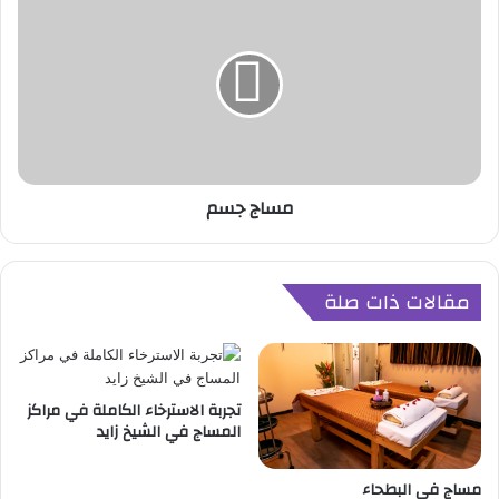
ك
س
س
ا
ا
ج
ت
ج
س
م
مساج جسم
مقالات ذات صلة
تجربة الاسترخاء الكاملة في مراكز
المساج في الشيخ زايد
مساج في البطحاء