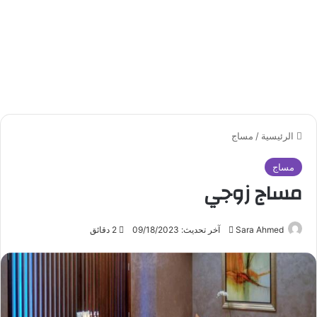
الرئيسية
/
مساج
مساج
مساج زوجي
Sara Ahmed
أ
آخر تحديث: 09/18/2023
2 دقائق
ر
س
ل
ب
ر