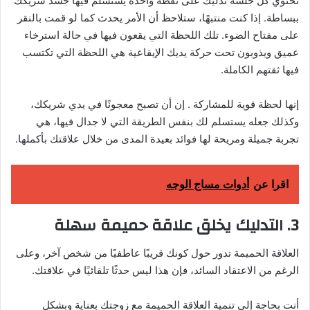
تحتوي كل جلسة تدليك على نقطة واحدة يستسلم فيها جسد شريكك
ببساطة. إذا كنت منتبهًا، ستلاحظ أن الأمر يحدث كما لو قمت بالنقر
على مفتاح الضوء. تلك اللحظة التي يقعون فيها في حالة استرخاء
عميق ويذوبون تحت حركة يديك الإيقاعية هي اللحظة التي تكتسب
فيها ثقتهم الكاملة.
إنها لحظة قوية للمشاركة . إن أن تصبح معجونًا في يدي شريكك،
وكذلك جعله يستسلم لك بنفس الطريقة التي لا جدال فيها، هي
تجربة جميلة ومريحة لها فوائد بعيدة المدى من خلال علاقتك بأكملها.
اقرا عن
أدوات مساج الوجه
3. التدليك يخلق علاقة حميمة سهلة
العلاقة الحميمة تدور حول كونك قريبًا عاطفيًا من شخص آخر، وعلى
الرغم من الاعتقاد السائد، فإن هذا ليس حدثًا تلقائيًا في علاقتك.
أنت بحاجة إلى تنمية العلاقة الحميمة مع زوجتك بعناية وبشكل