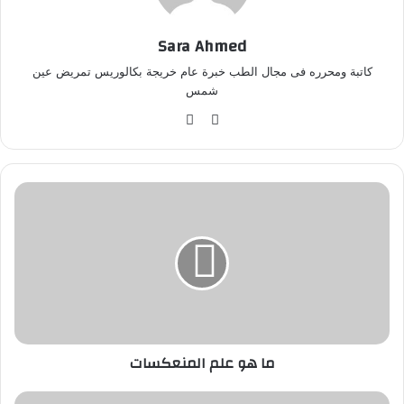
Sara Ahmed
كاتبة ومحرره فى مجال الطب خبرة عام خريجة بكالوريس تمريض عين
شمس
موق
في
ع
سب
الوي
وك
ب
م
ا
ه
و
ع
ل
م
ا
ل
ما هو علم المنعكسات
م
ن
ع
م