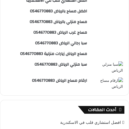
افضل استشاري قلب في الاسكندرية
و
ي
T
ا
ا
افضل مساج بالرياض 0546770883
ك
ر
u
ب
ل
مساج منزلي بالرياض 0546770883
ي
b
م
مساج غرب الرياض 0546770883
س
e
و
سبا رجالي الرياض 0546770883
ت
ق
مساج الرياض زيارات منزلية 0546770883
ع
سبا منزلي الرياض 0546770883
R
ارقام مساج الرياض 0546770883
S
S
أحدث المقالات
افضل استشاري قلب في الاسكندرية