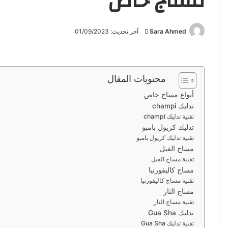
مساج خاص
Sara Ahmed
أ
آخر تحديث: 01/09/2023
ر
س
ل
محتويات المقال
ب
ر
أنواع مساج خاص
ي
تدليك champi
تقنية تدليك champi
د
تدليك كريول بامبو
ا
تقنية تدليك كريول بامبو
إ
مساج الفيل
ل
تقنية مساج الفيل
ك
مساج كاليفورنيا
ت
تقنية مساج كاليفورنيا
ر
مساج النار
تقنية مساج النار
و
تدليك Gua Sha
ن
تقنية تدليك Gua Sha
ي