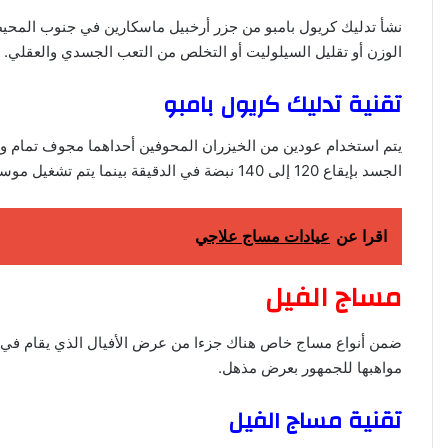
نشأ تدليك كريول بامبو من جزر أرخبيل ماسكارين في جنوب المحيط 
الوزن أو تقليل السيلوليت أو التخلص من التعب الجسدي والعقلي.
تقنية تدليك كريول بامبو
يتم استخدام عودين من الخيزران المحوفين أحداهما مجوف تمام و
الجسد بإيقاع 120 إلى 140 نبضة في الدقيقة بينما يتم تشغيل موسيقى الكريول الإيقاعية في الخلفية.
اقرا عن
عيادات مساج علاجي
مساج الفيل
ضمن أنواع مساج خاص هناك جزءا من عرض الأفيال الذي يقام في شي
مواهبها للجمهور بعرض مذهل.
تقنية مساج الفيل