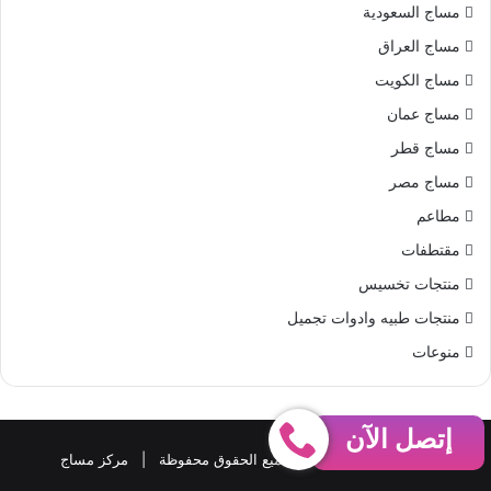
مساج السعودية
مساج العراق
مساج الكويت
مساج عمان
مساج قطر
مساج مصر
مطاعم
مقتطفات
منتجات تخسيس
منتجات طبيه وادوات تجميل
منوعات
إتصل الآن
حقوق النشر 2026، © جميع الحقوق محفوظة |
مركز مساج