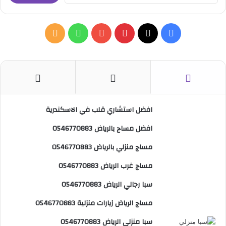
ب
ي
ح
ة
ث
ف
ب
و
م
ع
ن
ي
X
ي
Y
ا
ل
:
س
ن
o
ت
خ
ب
ت
u
س
ص
افضل استشاري قلب في الاسكندرية
و
ي
T
ا
ا
افضل مساج بالرياض 0546770883
ك
ر
u
ب
ل
مساج منزلي بالرياض 0546770883
ي
b
م
مساج غرب الرياض 0546770883
س
e
و
سبا رجالي الرياض 0546770883
ت
ق
مساج الرياض زيارات منزلية 0546770883
ع
سبا منزلي الرياض 0546770883