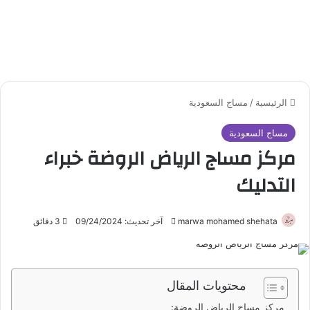
الرئيسية
/
مساج السعودية
مساج السعودية
مركز مساج الرياض الروضة خبراء
التدليك
marwa mohamed shehata
أ
آخر تحديث: 09/24/2024
3 دقائق
ر
س
ل
محتويات المقال
ب
ر
مركز مساج الرياض الروضة: