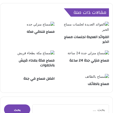
ج
ف
مقالات ذات صلة
ي
ا
ل
ب
مساج فندقي مكه
ي
الفوائد العديدة لجلسات مساج
ت
الخبر
ب
م
ن
مساج منزلي جدة 24 ساعة
مساج مكة بطحاء قريش
ت
بالخطوات
ه
ى
ا
افضل مساج في جدة
ل
مساج بالطائف
ا
ح
ت
ر
ا
ا
ل
ف