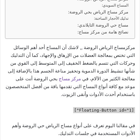
ي
المساج السويدي:
مركز مساج الرياض بحي الروضة:
د
تدليك الأحجار الساخنة:
ا
مساج حي الروضة التايلاندي:
إ
نصائح هامة من مركز مساج:
ل
ك
مركزمساج الرياض الروضة ,, لاشك أن المساج أحد أهم الوسائل
ت
التي تختص بمعالجة العضلات من الإرهاق والإجهاد، كما أن التدليك
ر
وحركات التي تتسم يالضغط الخفيف إلى المتوسط إلى القوي من
و
شأنها تنشيط الدورة الدموية وتحفيز مناعة الجسم هذا بالإضافة إلى
ن
معالجة الكثير من الآلام، في
مركز مساج
بحي الروضة أنت على
ي
موعد مع كافة أنواع المساج التي تقدمها باقة من أفضل المتخصصون
ا
باستخدام أحدث الأدوات وأنقى الزيوت.
[Floating-Button id="1"]
في مقالنا اليوم تعرف على أنواع مساج الرياض حي الروضة وأهم
الأدوات المستخدمة في جلسات التدليك.