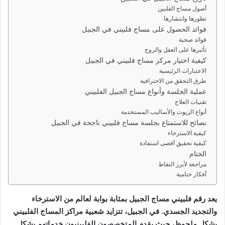
ر
أصول مساج الفلبين
ي
تطورها وانتشارها
د
فوائد الحصول على مساج فلبيني في الجبيل
ا
فوائد صحية
تأثيرها على العقل والروح
إ
كيفية اختيار مركز مساج فلبيني في الجبيل
ل
الاعتبارات الرئيسية
ك
طرق التحقق من الاحترافية
ت
عملية الجلسة وأنواع مساج الجبيل الفلبيني
ر
تقنيات العلاج
و
أنواع الزيوت والأساليب المستخدمة
ن
نصائح للاستمتاع بجلسة مساج فلبيني ناجحة في الجبيل
كيفية الاسترخاء
ي
كيفية تحقيق أقصى استفادة
ا
الختام
مراجعة لأبرز النقاط
أفكار ختامية
يعد رقم فلبيني مساج الجبيل بمثابة بوابة لعالم من الاسترخاء
والتجديد الجسدي. في الجبيل، تتزايد شعبية مراكز المساج الفلبيني
بشكل ملحوظ، حيث يقدم المتخصصون الفلبينيون خدماتهم بشكل