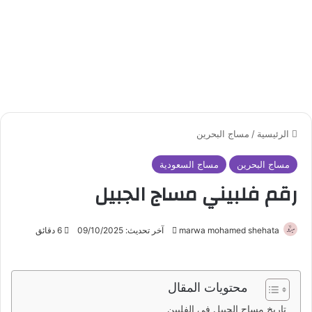
الرئيسية
/
مساج البحرين
مساج البحرين
مساج السعودية
رقم فلبيني مساج الجبيل
marwa mohamed shehata
أ
آخر تحديث: 09/10/2025
6 دقائق
ر
س
ل
محتويات المقال
ب
تاريخ مساج الجبيل في الفلبين