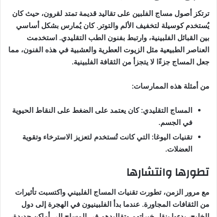
ترتكز أصول مساج الفلبين على تقاليد قديمة تمتد لقرون، حيث كان
يُستخدم كوسيلة لتخفيف الألم والتوتر. كان يُمارس بشكل أساسي
بين القبائل الفلبينية، وارتبط بفنون الطب التقليدي. استخدمت
العناصر الطبيعية مثل الزيوت العطرية والعشبية في هذه الفنون، مما
جعل المساج جزءًا لا يتجزأ من الثقافة الفلبينية.
من أمثلة هذه الممارسات:
المساج التقليدي: كان يعتمد على الضغط على النقاط الحيوية
في الجسم.
تقنيات اليوغا: التي كانت تُستخدم لتعزيز الاسترخاء وتقوية
العضلات.
تطورها وانتشارها
مع مرور الزمن، تطورت تقنيات المساج الفلبيني واكتسبت تأثيرات
من الثقافات المجاورة. عندما بدأ الفلبينيون في الهجرة إلى دول
الخليج، بدءوا بنقل خبراتهم وتقاليدهم في المساج إلى أماكن جديدة،