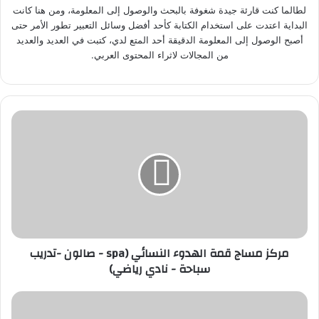
لطالما كنت قارئة جيدة شغوفة بالبحث والوصول إلى المعلومة، ومن هنا كانت
البداية اعتدت على استخدام الكتابة كأحد أفضل وسائل التعبير تطور الأمر حتى
أصبح الوصول إلى المعلومة الدقيقة أحد المتع لدي، كتبت في العديد والعديد
من المجالات لاثراء المحتوى العربي.
م
ر
ك
ز
م
س
ا
ج
ق
مركز مساج قمة الهدوء النسائي (spa - صالون -تدريب
م
سباحة - نادي رياضي)
ة
ا
ل
ع
ه
ا