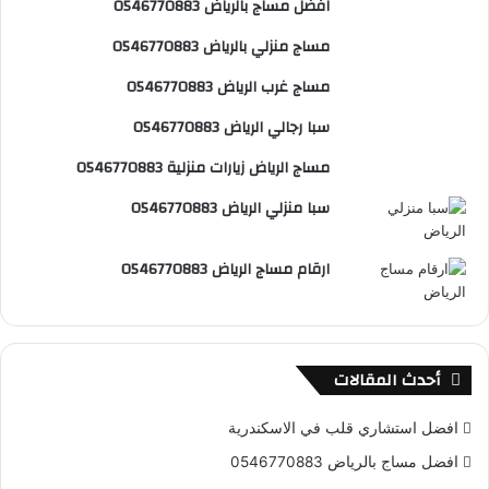
افضل مساج بالرياض 0546770883
ك
ر
u
ب
ل
مساج منزلي بالرياض 0546770883
ي
b
م
مساج غرب الرياض 0546770883
س
e
و
سبا رجالي الرياض 0546770883
ت
ق
مساج الرياض زيارات منزلية 0546770883
ع
سبا منزلي الرياض 0546770883
R
ارقام مساج الرياض 0546770883
S
S
أحدث المقالات
افضل استشاري قلب في الاسكندرية
افضل مساج بالرياض 0546770883