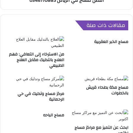
افضل مساج في الرياض 0546770883
7
ا
0
ل
8
ر
مقالات ذات صلة
8
ي
3
ا
ض
مساج الخبر العقربية
0
5
من الاسترخاء إلى التعافي: فهم
4
العلاج بالتدليك مقابل العلاج
6
الطبيعي
7
7
0
مساج مكة بطحاء قريش
8
بالخطوات
مركز مساج وتدليك في حي
8
الرحمانية
3
مساج الباحه
ابحث عن التميز مع مراكز مساج