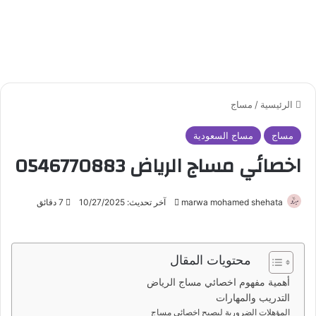
الرئيسية
/
مساج
مساج
مساج السعودية
اخصائي مساج الرياض 0546770883
marwa mohamed shehata
أ
آخر تحديث: 10/27/2025
7 دقائق
ر
س
ل
محتويات المقال
ب
أهمية مفهوم اخصائي مساج الرياض
ر
التدريب والمهارات
ي
المؤهلات الضرورية ليصبح اخصائي مساج