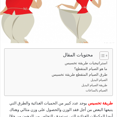
ي
د
ا
إ
ل
ك
ت
ر
محتويات المقال
و
ن
استراتيجيات طريقة تخسيس
ي
ما هو الصيام المتقطع؟
طرق الصيام المتقطع طريقة تخسيس
ا
الصيام البديل
طريقة الصيام البديل
الصيام بالساعات
طريقة تخسيس
يوجد عدد كبير من الحميات الغذائية والطرق التي
يتبعها البعض من أجل فقد الوزن والحصول على وزن مثالي وهناك
أيضا المكملات الغذائية التي تستهدف التخلص من الدهون من خلال