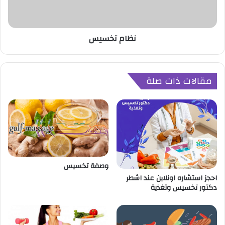
س
ي
س
نظام تخسيس
مقالات ذات صلة
وصفة تخسيس
احجز استشاره اونلاين عند اشطر
دكتور تخسيس وتغذية