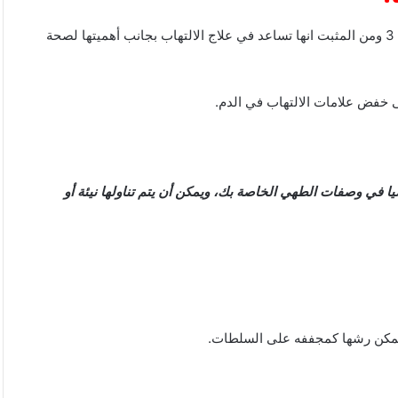
تحتوي البذور على نسبة عالية من الأحماض الدهنية النبايتة الأوميغا 3 ومن المثبت انها تساعد في علاج الالتهاب بجانب أهميتها لصحة
شيا في وصفات الطهي الخاصة بك، ويمكن أن يتم تناولها نيئة أو
ويمكن رشها كمجففه على السلطات.