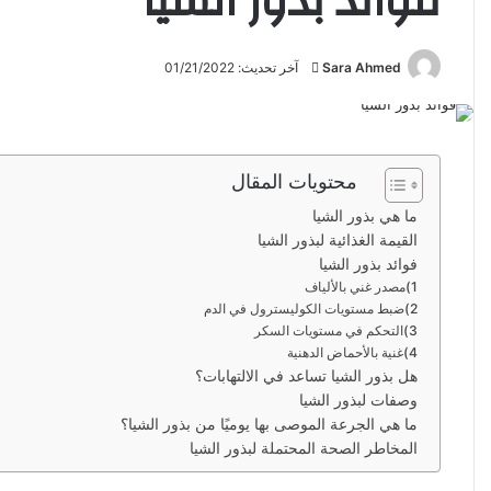
فوائد بذور الشيا
Sara Ahmed
أ
آخر تحديث: 01/21/2022
ر
س
ل
ب
محتويات المقال
ر
ما هي بذور الشيا
ي
القيمة الغذائية لبذور الشيا
د
فوائد بذور الشيا
ا
1)مصدر غني بالألياف
إ
2)ضبط مستويات الكوليسترول في الدم
ل
3)التحكم في مستويات السكر
4)غنية بالأحماض الدهنية
ك
هل بذور الشيا تساعد في الالتهابات؟
ت
وصفات لبذور الشيا
ر
ما هي الجرعة الموصى بها يوميًا من بذور الشيا؟
و
المخاطر الصحة المحتملة لبذور الشيا
ن
ي