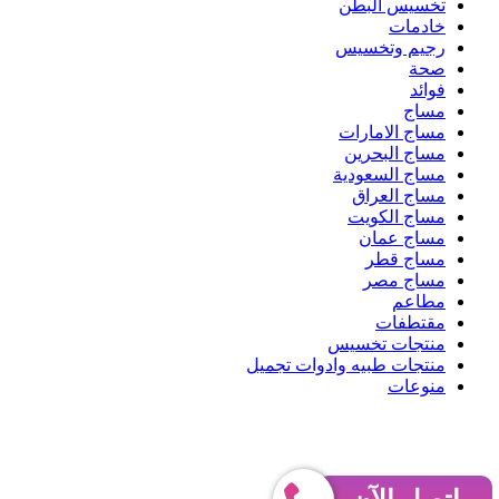
تخسيس البطن
خادمات
رجيم وتخسيس
صحة
فوائد
مساج
مساج الامارات
مساج البحرين
مساج السعودية
مساج العراق
مساج الكويت
مساج عمان
مساج قطر
مساج مصر
مطاعم
مقتطفات
منتجات تخسيس
منتجات طبيه وادوات تجميل
منوعات
حقوق النشر 2026، © جميع الحقوق محفوظة |
مركز مساج
فيسبوك
‫X