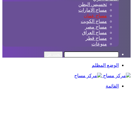
تخسيس البطن
مساج الامارات
مساج عمان
مساج الكويت
مساج مصر
مساج العراق
مساج قطر
منوعات
بحث عن
الوضع المظلم
القائمة