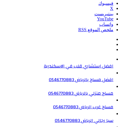
فيسبوك
‫X
بينتيريست
‫YouTube
واتساب
ملخص الموقع RSS
افضل استشاري قلب في الاسكندرية
افضل مساج بالرياض 0546770883
مساج منزلي بالرياض 0546770883
مساج غرب الرياض 0546770883
سبا رجالي الرياض 0546770883