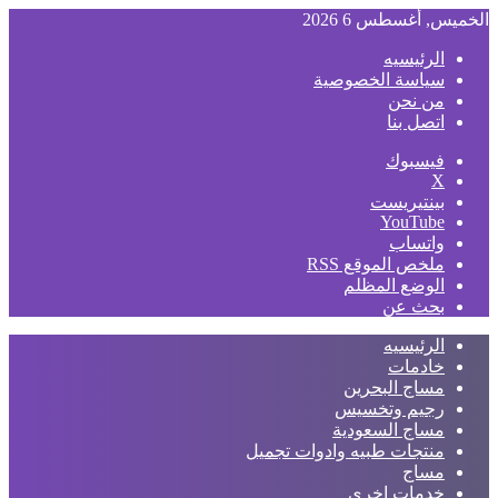
الخميس, أغسطس 6 2026
الرئيسيه
سياسة الخصوصية
من نحن
اتصل بنا
فيسبوك
‫X
بينتيريست
‫YouTube
واتساب
ملخص الموقع RSS
الوضع المظلم
بحث عن
الرئيسيه
خادمات
مساج البحرين
رجيم وتخسيس
مساج السعودية
منتجات طبيه وادوات تجميل
مساج
خدمات اخري