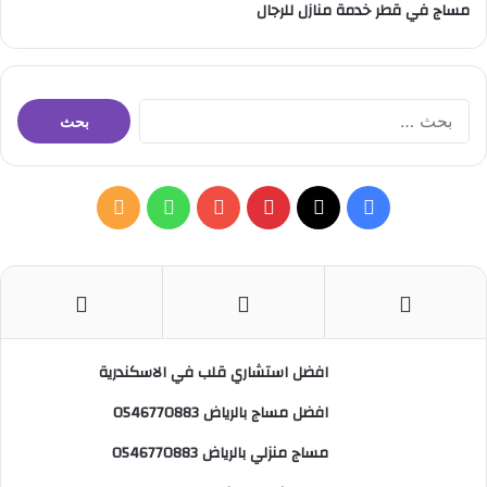
مساج في قطر خدمة منازل للرجال
ا
ل
ب
ح
ث
ف
ب
و
م
ع
ن
ي
X
ي
Y
ا
ل
:
س
ن
o
ت
خ
ب
ت
u
س
ص
افضل استشاري قلب في الاسكندرية
و
ي
T
ا
ا
افضل مساج بالرياض 0546770883
ك
ر
u
ب
ل
مساج منزلي بالرياض 0546770883
ي
b
م