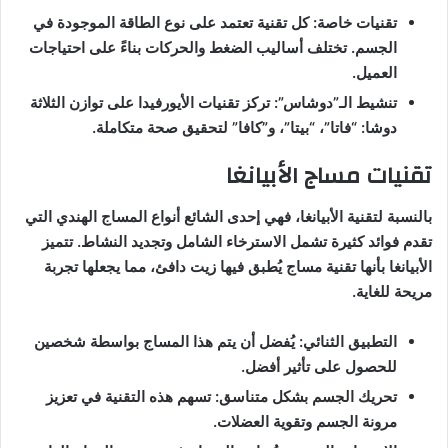
تقنيات خاصة: كل تقنية تعتمد على نوع الطاقة الموجودة في
الجسم. تختلف أساليب الضغط والحركات بناءً على احتياجات
العميل.
تنشيط الـ”دوشاس”: تركز تقنيات الأيورفيدا على توازن الثلاثة
دوشا: “فاتا”، “بيتا”، و”كافا” لتحقيق صحة متكاملة.
تقنيات مساج الأبيانغا
بالنسبة لتقنية الأبيانغا، فهي إحدى الشائع أنواع المساج الهندي التي
تقدم فوائد كثيرة تشمل الاسترخاء الشامل وتجديد النشاط. تتميز
الأبيانغا بأنها تقنية مساج يُطبق فيها زيت دافئ، مما يجعلها تجربة
مريحة للغاية.
التطبيق الثنائي: يُفضل أن يتم هذا المساج بواسطة شخصين
للحصول على تأثير أفضل.
تحريك الجسم بشكل متناسق: تسهم هذه التقنية في تعزيز
مرونة الجسم وتقوية العضلات.