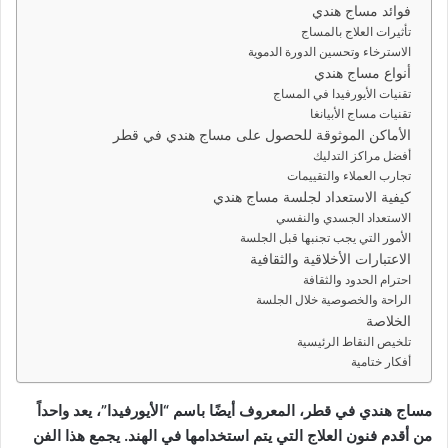
فوائد مساج هندي
ي
تأثيرات العلاج بالمساج
د
الاسترخاء وتحسين الدورة الدموية
ا
أنواع مساج هندي
إ
تقنيات الأيورفيدا في المساج
تقنيات مساج الأبيانغا
ل
الأماكن الموثوقة للحصول على مساج هندي في قطر
ك
أفضل مراكز التدليك
ت
تجارب العملاء والتقييمات
ر
كيفية الاستعداد لجلسة مساج هندي
و
الاستعداد الجسدي والنفسي
ن
الأمور التي يجب تجنبها قبل الجلسة
الاعتبارات الأخلاقية والثقافية
ي
احترام الحدود والثقافة
ا
الراحة والخصوصية خلال الجلسة
الخلاصة
تلخيص النقاط الرئيسية
أفكار ختامية
مساج هندي في قطر، المعروف أيضًا باسم “الأيورفيدا”، يعد واحداً
من أقدم فنون العلاج التي يتم استخدامها في الهند. يجمع هذا الفن