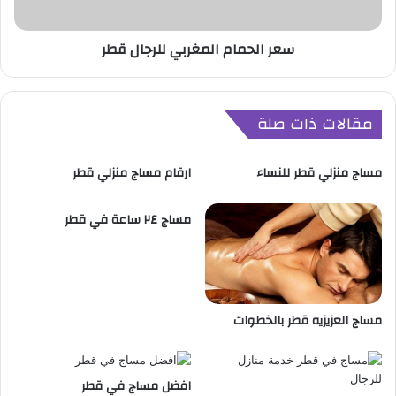
ا
م
سعر الحمام المغربي للرجال قطر
ا
ل
م
غ
مقالات ذات صلة
ر
ب
ي
مساج منزلي قطر للنساء
ارقام مساج منزلي قطر
ل
ل
ر
مساج ٢٤ ساعة في قطر
ج
ا
ل
ق
ط
مساج العزيزيه قطر بالخطوات
ر
افضل مساج في قطر