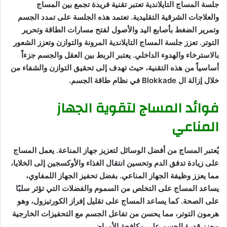
جلسة المساج التايلاندية تعتبر تقنية فريدة تجمع بين المساج
والعلاجات الشرقية التقليدية. تعتمد هذه الجلسة على تمدد الجسم
وتمرير الضغط بأصابع اليد والأصول لفتح مسارات الطاقة وتحرير
التوتر. تعزز جلسة المساج التايلاندية المرونة والتوازن وتعزز الشعور
بالاسترخاء والهدوء الداخلي. يعتبر الربط بين العقل والجسم جزءاً
أساسياً من هذه التقنية، حيث تهدف إلى تحقيق التوازن والشفاء من
خلال إزالة ال Blokkade في نظام طاقة الجسم.
فوائد المساج لتقوية الجهاز
المناعي
يُعتبر المساج من أفضل الوسائل لتعزيز جهاز المناعة. يعمل المساج
على زيادة تدفق الدم وتحسين انتقال الغذاء والأوكسجين إلى الخلايا،
مما يعزز وظيفة الجهاز المناعي. بفضل تحفيز الجهاز اللمفاوي،
يساعد المساج على التخلص من السموم والفضلات التي تؤثر سلبًا
على الصحة. كما يساعد المساج على تقليل إفراز الكورتيزول، وهو
هرمون التوتر، مما يحسن من تفاعل الجسم مع التحفيزات الخارجية
ويعزز قدرة الجسم على مكافحة الأمراض.