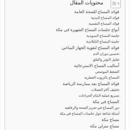
محتويات المقال
ب
ر
فوائد المساج للصحة العامة
ي
فوائد المساج البدنية
فوائد المساج النفسية
د
أنواع جلسات المساج الشهيرة في مكة
ا
جلسة المساج السويدية
إ
جلسة المساج التايلاندية
ل
فوائد المساج لتقوية الجهاز المناعي
ك
تحسين دوران الدم
ت
تقليل التوتر والقلق
أساليب المساج الاسترخائية
ر
الضغط الموضعي
و
المساج بالزيوت العطرية
ن
فوائد المساج بعد ممارسة الرياضة
ي
تخفيف آلام العضلات
ا
تسريع عملية التئام الجراحات
المساج في مكة
دور المساج في تعزيز الصحة والرفاهية
أسئلة شائعة حول جلسات المساج في مكة
مساج مكة
مساج منزلي مكة