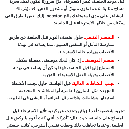
قبل موعد الجلسة، يُعتبر الاسترخاء أمرًا ضروريًا ليكون لديك تجربة
مساج مثالية. عندما تكون متوترًا أو مشغول الذهن، قد تؤثر تلك
المشاعر على مدى استمتاعك بالج session. إليك بعض الطرق التي
يمكنك من خلالها الاسترخاء قبل الجلسة:
التحضير النفسي:
حاول تخفيف التوتر قبل الجلسة عن طريق
ممارسة التأمل أو التنفس العميق، مما يساعد في تهدئة
الأعصاب وزيادة حالة الاسترخاء.
تحضير الموسيقى:
إذا كان لديك موسيقى مفضلة يمكنك
الاستماع إليها قبل الجلسة، فهذا يمكن أن يساعد في تهدئة
الأعصاب وتهيئة العقل للاستمتاع بالتجربة.
تجنب النشاطات العالية:
قبل الجلسة، حاول تجنب الأنشطة
المجهدة مثل التمارين القاسية أو المناقشات المحتدمة.
استبدلها بنشاطات هادئة، مثل القراءة أو المشي في الطبيعة.
تجربة شخصية: أحد الزبائن يتحدث عن كيفية تأثير الاسترخاء قبل
المساج على جلسته، حيث قال: “أدركت أنني كنت أقوم بالركض قبل
الجلسة، وعندما تجاهلت ذلك وجعلت نفسي أسترخي، كانت جلستي