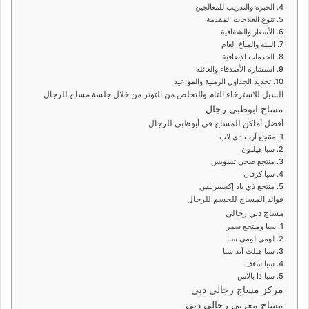
4. الخبرة والتدريب للمعالجين
5. تنوع العلاجات المقدمة
6. الأسعار والشفافية
7. البيئة والمناخ العام
8. الخدمات الإضافية
9. استشارة الأصدقاء والعائلة
10. تحديد الجداول الزمنية والمواعيد
السبل للاسترخاء التام والتخلص من التوتر من خلال جلسة مساج للرجال
مساج ابوظبي رجال
أفضل أماكن للمساج في أبوظبي للرجال
1. منتجع آرت دي لاب
2. سبا هيلتون
3. منتجع صحي تشويس
4. سبا كرفان
5. منتجع ذي باد إكسبيرينس
فوائد المساج للجسم للرجال
مساج دبي رجالي
1. سبا ومنتجع سمر
2. لومي لومي سبا
3. سبا هيلث آند سبا
4. سبا شغف
5. سبا ذا بالاس
مركز مساج رجالي دبي
مساج مغربي رجالي دبي