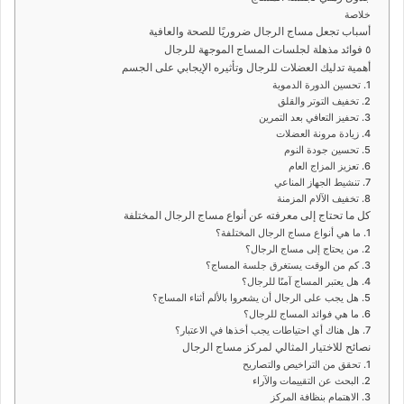
خلاصة
أسباب تجعل مساج الرجال ضروريًا للصحة والعافية
٥ فوائد مذهلة لجلسات المساج الموجهة للرجال
أهمية تدليك العضلات للرجال وتأثيره الإيجابي على الجسم
1. تحسين الدورة الدموية
2. تخفيف التوتر والقلق
3. تحفيز التعافي بعد التمرين
4. زيادة مرونة العضلات
5. تحسين جودة النوم
6. تعزيز المزاج العام
7. تنشيط الجهاز المناعي
8. تخفيف الآلام المزمنة
كل ما تحتاج إلى معرفته عن أنواع مساج الرجال المختلفة
1. ما هي أنواع مساج الرجال المختلفة؟
2. من يحتاج إلى مساج الرجال؟
3. كم من الوقت يستغرق جلسة المساج؟
4. هل يعتبر المساج آمنًا للرجال؟
5. هل يجب على الرجال أن يشعروا بالألم أثناء المساج؟
6. ما هي فوائد المساج للرجال؟
7. هل هناك أي احتياطات يجب أخذها في الاعتبار؟
نصائح للاختيار المثالي لمركز مساج الرجال
1. تحقق من التراخيص والتصاريح
2. البحث عن التقييمات والآراء
3. الاهتمام بنظافة المركز