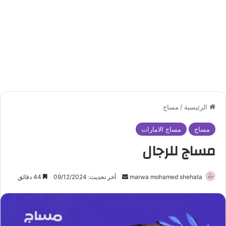
الرئيسية
/
مساج
مساج
مساج الامارات
مساج للرجال
marwa mohamed shehata
أ
آخر تحديث: 09/12/2024
44 دقائق
ر
س
ل
ب