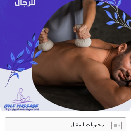
ر
ي
د
ا
إ
ل
ك
ت
ر
و
ن
ي
ا
محتويات المقال