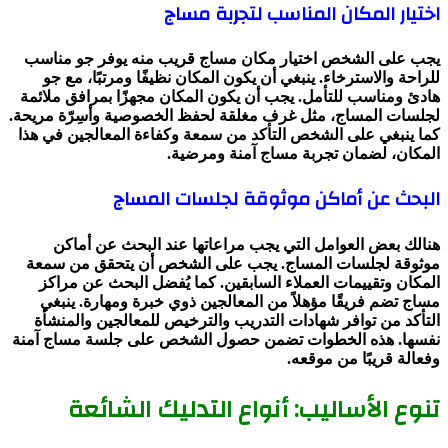
اختيار المكان المناسب لتجربة مساج
يجب على الشخص اختيار مكان مساج قريب منه يوفر جو مناسب
للراحة والاسترخاء. ينبغي أن يكون المكان نظيفًا ومرتبًا، مع جو
هادئ ومناسب للتأمل. يجب أن يكون المكان مجهزًا بمرافق ملائمة
لجلسات المساج، مثل غرف مغلقة لحفظ الخصوصية وأسِرّة مريحة.
كما ينبغي على الشخص التأكد من سمعة وكفاءة المعالجين في هذا
المكان، لضمان تجربة مساج آمنة ومرضية.
البحث عن أماكن موثوقة لجلسات المساج
هنالك بعض العوامل التي يجب مراعاتها عند البحث عن أماكن
موثوقة لجلسات المساج. يجب على الشخص أن يتحقق من سمعة
المكان وتقييمات العملاء السابقين. كما يُفضل البحث عن مراكز
مساج تضم فريقًا مؤهلاً من المعالجين ذوي خبرة ومهارة. ينبغي
التأكد من توافر شهادات التدريب والترخيص للمعالجين والمنشأة
نفسها. هذه الخطوات تضمن حصول الشخص على جلسة مساج آمنة
وفعالة قريبًا من موقعه.
تنوع الأساليب: أنواع التدليك الشائعة