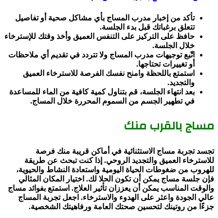
تأكد من إخبار مدرب المساج بأي مشاكل صحية أو تفاصيل
تتعلق برغباتك قبل بدء الجلسة.
حافظ على التركيز على التنفس العميق وأخذ وقتك للإسترخاء
خلال الجلسة.
اتّبع توجيهات مدرب المساج ولا تتردد في تقديم أي ملاحظات
أو تغييرات تحتاجها.
استمتع باللحظة وامنح نفسك الفرصة للاسترخاء العميق
والتجديد.
بعد انتهاء الجلسة، قم بتناول كمية كافية من الماء للمساعدة
في تطهير الجسم من السموم المحررة خلال المساج.
مساج بالقرب منك
تجسد تجربة مساج الاستثنائية في أماكن قريبة منك فرصة
للاسترخاء العميق والتجديد الروحي. إذا كنت تبحث عن طريقة
للهروب من ضغوطات الحياة اليومية واستعادة النشاط والحيوية،
فإن جلسة مساج يمكن أن تكون الحلا لك. اختيار المكان المثالي
والوقت المناسب يمكن أن يعززان تأثير العلاج. استمتع بفوائد مساج
عالي الجودة واعثر على الهدوء والاسترخاء. اجعل تجربة المساج
جزءًا من روتينك لتحسين صحتك العامة ورفاهيتك الشخصية.