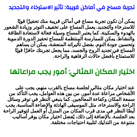
تجربة مساج في أماكن قريبة: تأثير الاسترخاء والتجديد
يمكن أن تكون تجربة مساج في أماكن قريبة منك تحفيزًا قويًا
للاسترخاء والتجديد. يعمل المساج على تخفيف التوتر وزيادة الشعور
بالهدوء والسكينة. كما يعتبر المساج وسيلة فعالة لاستعادة الطاقة
والنشاط. يمكن للممارسة المنتظمة للمساج تحفيز الدورة الدموية
وتحسين جودة النوم. بفضل تأثيراته المنعشة، يمكن أن يساهم
المساج في تجديد الروح والجسد، مما يجعل تجربتك حافزًا قويًا
للاستمتاع بأفضل حالات الرفاهية والراحة.
اختيار المكان المثالي: أمور يجب مراعاتها
عند اختيار مكان مثالي لجلسة مساج بالقرب منهم، يجب على
الأشخاص مراعاة عدة أمور. من بين هذه العوامل، يجب التأكد من
سمعة المكان وكفاءة المعالجين. كما ينبغي النظر في توفر وسائل
الراحة والاسترخاء، مثل الموسيقى الهادئة والإضاءة المناسبة. يجب
أيضًا النظر في مدى قرب المكان من المنزل أو العمل لتوفير الراحة
بعد الجلسة. بالإضافة إلى ذلك، يُفضل اختيار مكان يوفر أساليب
متنوعة من التدليك لتلبية احتياجات مختلفة.