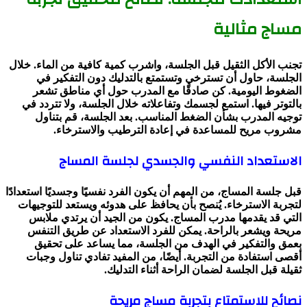
مساج مثالية
تجنب الأكل الثقيل قبل الجلسة، واشرب كمية كافية من الماء. خلال
الجلسة، حاول أن تسترخي وتستمتع بالتدليك دون التفكير في
الضغوط اليومية. كن صادقًا مع المدرب حول أي مناطق تشعر
بالتوتر فيها. استمع لجسمك وتفاعلاته خلال الجلسة، ولا تتردد في
توجيه المدرب بشأن الضغط المناسب. بعد الجلسة، قم بتناول
مشروب مريح للمساعدة في إعادة الترطيب والاسترخاء.
الاستعداد النفسي والجسدي لجلسة المساج
قبل جلسة المساج، من المهم أن يكون الفرد نفسيًا وجسديًا استعدادًا
لتجربة الاسترخاء. يُنصح بأن يحافظ على هدوئه ويستعد للتوجيهات
التي قد يقدمها مدرب المساج. يكون من الجيد أن يرتدي ملابس
مريحة ويشعر بالراحة. يمكن للفرد الاستعداد عن طريق التنفس
بعمق والتفكير في الهدف من الجلسة، مما يساعد على تحقيق
أقصى استفادة من التجربة. أيضًا، من المفيد تفادي تناول وجبات
ثقيلة قبل الجلسة لضمان الراحة أثناء التدليك.
نصائح للاستمتاع بتجربة مساج مريحة