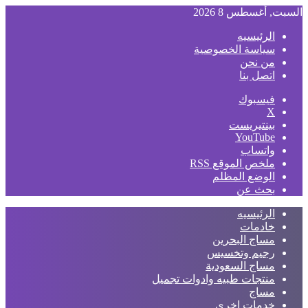
السبت, أغسطس 8 2026
الرئيسيه
سياسة الخصوصية
من نحن
اتصل بنا
فيسبوك
‫X
بينتيريست
‫YouTube
واتساب
ملخص الموقع RSS
الوضع المظلم
بحث عن
الرئيسيه
خادمات
مساج البحرين
رجيم وتخسيس
مساج السعودية
منتجات طبيه وادوات تجميل
مساج
خدمات اخري