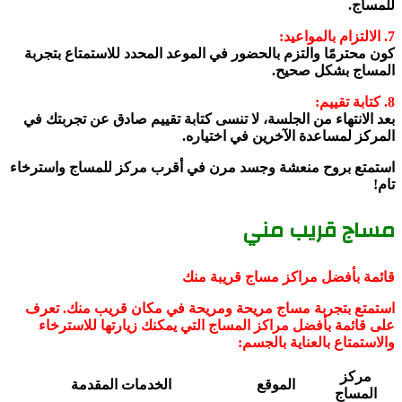
للمساج.
7. الالتزام بالمواعيد:
كون محترمًا والتزم بالحضور في الموعد المحدد للاستمتاع بتجربة
المساج بشكل صحيح.
8. كتابة تقييم:
بعد الانتهاء من الجلسة، لا تنسى كتابة تقييم صادق عن تجربتك في
المركز لمساعدة الآخرين في اختياره.
استمتع بروح منعشة وجسد مرن في أقرب مركز للمساج واسترخاء
تام!
مساج قريب مني
قائمة بأفضل مراكز مساج قريبة منك
استمتع بتجربة مساج مريحة ومريحة في مكان قريب منك. تعرف
على قائمة بأفضل مراكز المساج التي يمكنك زيارتها للاسترخاء
والاستمتاع بالعناية بالجسم:
مركز
الموقع
الخدمات المقدمة
المساج