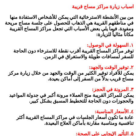
اسباب زيارة مراكز مساج قريبة
من بين الأنشطة الاسترخائية التي يمكن للأشخاص الاستفادة منها
في مناطقهم القريبة هي الذهاب للحصول على جلسة مساج مريحة
ومفيدة. فيما يلي بعض الأسباب التي تجعل مراكز المساج القريبة
مكاناً مثالياً للزيارة:
١. السهولة في الوصول:
توفر مراكز المساج القريبة أقرب نقطة للاسترخاء دون الحاجة
للسفر لمسافات طويلة والاستغراق في الزمن.
٢. توفير الوقت والجهد:
يمكن للأفراد توفير الكثير من الوقت والجهد من خلال زيارة مركز
مساج قريب بدلاً من السفر إلى أماكن بعيدة.
٣. المرونة في الحجز:
يمكن للمراكز القريبة منح العملاء مرونة أكبر في جدولة المواعيد
والحجوزات دون الحاجة للتخطيط المسبق بشكل كبير.
٤. الأسعار المناسبة:
عادة ما تكون أسعار الجلسات في مراكز المساج القريبة أكثر
تنافسية ومناسبة مقارنة بأماكن العلاج البعيدة.
٥. التأثير الإيجابي على الصحة: