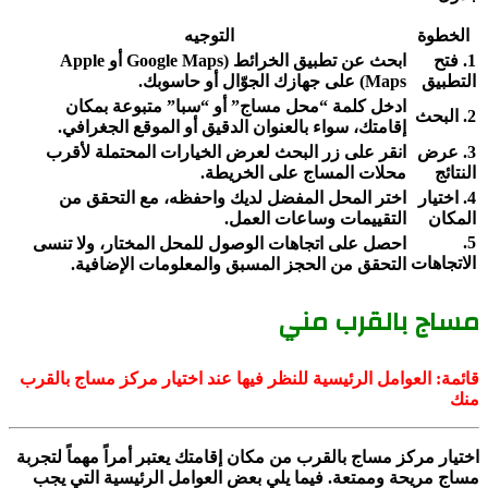
الخطوة
التوجيه
1. فتح
ابحث عن تطبيق الخرائط (Google Maps أو Apple
التطبيق
Maps) على جهازك الجوّال أو حاسوبك.
ادخل كلمة “محل مساج” أو “سبا” متبوعة بمكان
2. البحث
إقامتك، سواء بالعنوان الدقيق أو الموقع الجغرافي.
3. عرض
انقر على زر البحث لعرض الخيارات المحتملة لأقرب
النتائج
محلات المساج على الخريطة.
4. اختيار
اختر المحل المفضل لديك واحفظه، مع التحقق من
المكان
التقييمات وساعات العمل.
5.
احصل على اتجاهات الوصول للمحل المختار، ولا تنسى
الاتجاهات
التحقق من الحجز المسبق والمعلومات الإضافية.
مساج بالقرب مني
قائمة: العوامل الرئيسية للنظر فيها عند اختيار مركز مساج بالقرب
منك
اختيار مركز مساج بالقرب من مكان إقامتك يعتبر أمراً مهماً لتجربة
مساج مريحة وممتعة. فيما يلي بعض العوامل الرئيسية التي يجب