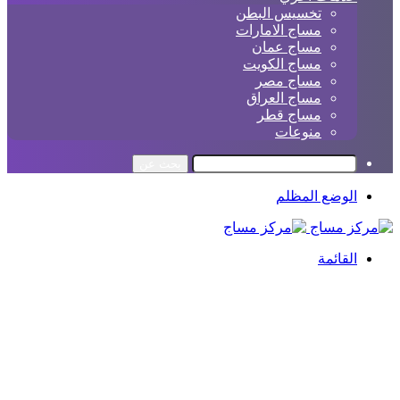
تخسيس البطن
مساج الامارات
مساج عمان
مساج الكويت
مساج مصر
مساج العراق
مساج قطر
منوعات
بحث عن
الوضع المظلم
القائمة