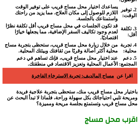
يساعدك اختيار محل مساج قريب على توفير الوقت
2. توفير
اللازم للوصول إلى مكان العلاج، مما يزيد من راحتك
الوقت:
واستمتاعك بالجلسة.
قد تكون الجلسات في محل مساج قريب أقل تكلفة نظرًا
3. تكلفة
لعدم وجود تكاليف السفر الإضافية، مما يجعلها خيارًا
أقل:
اقتصاديًا.
4. تجربة
من خلال زيارة محل مساج قريب، ستحظى بتجربة مساج
محلية:
محلية أكثر أصالة وقربًا من ثقافتك وبيئتك المحلية.
5. دعم
عند اختيار محل مساج قريب، فإنك تساهم في دعم
المجتمع:
الأعمال المحلية وتعزيز الاقتصاد في منطقتك.
اقرا عن
مساج المالديف: تجربة الاسترخاء الفاخرة
باختيار محل مساج قريب منك، ستحظى بتجربة علاجية فريدة
ومريحة تلبي احتياجاتك بكل سهولة وراحة، فلماذا لا تبدأ البحث عن
محل مساج قريب وتستمتع بجلسة مريحة ومميزة؟
اقرب محل مساج