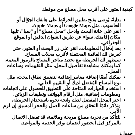
كيفية العثور على أقرب محل مساج من موقعك
بدايةً، يُوصى بفتح تطبيق الخرائط على هاتفك الجوّال أو
الحاسوب، مثل Google Maps أو Apple Maps.
انقر على خانة البحث وادخل “محل مساج” أو “سبا”، تليها
مكان إقامتك، سواء عن طريق العنوان الدقيق أو الموقع
الجغرافي.
بعد إدخال المعلومات، انقر على زر البحث أو العثور، حتى
يُعرض لك القائمة المحتملة لأقرب محلات المساج.
سيظهر لك الخريطة مع تحديد متاجر المساج بالرموز المعينة.
كما يمكنك مشاهدة تفاصيل المحل، مثل التقييمات وساعات
العمل.
يمكنك أيضًا إضافة معايير إضافية لتضييق نطاق البحث، مثل
نوع المساج المُفضل لديك أو التقييم العالي.
استخدم الخيارات المتاحة على التطبيق للحصول على اتجاهات
ومعلومات إضافية، مثل أرقام الهواتف وتعليقات الزبائن.
اختر المحل المفضل لديك واتجه نحوه باستخدام الخريطة،
وتذكر دائمًا التحقق من ساعات العمل والحجز المسبق إن لزم
الأمر.
للتأكد من تجربة مساج مريحة وملائمة، قد تفضل الاتصال
بالمركز قبل الحضور لضمان توفر الخدمة والمواعيد.
جدول: