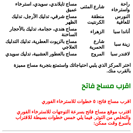
راحة
مساج تايلاندي، سويدي، استرخاء
شارع المثنى
واسترخاء
عميق
النورس
منطقة
مساج شرقي، تدليك الأرجل، تدليك
للعافية
الكرنتيت
الظهر
مساج هندي، حجامة، تدليك بالأحجار
أناندا سبا
الزهراء
الساخنة
شارع
مساج بالزيوت العطرية، تدليك التدليك
زينة سبا
الحمرية
العلاجي
لافندر سبا
المروج
مساج بالعطور العشبية، تدليك سويدي
اختر المركز الذي يلبي احتياجاتك واستمتع بتجربة مساج مميزة
بالقرب منك.
اقرب مساج فاتح
اقرب مساج فاتح: ٥ خطوات للاسترخاء الفوري
اقترب موقع مساج فاتح بسرعة التوجهات للاسترخاء الفوري
والتخلص من التوتر. فيما يلي خمس خطوات بسيطة للاقتراب
بأسرع وقت ممكن: