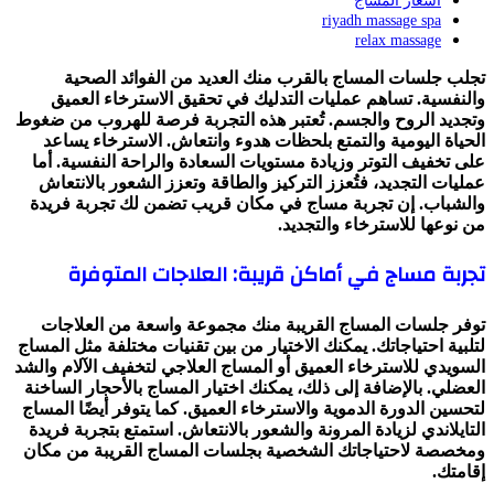
اسعار المساج
riyadh massage spa
relax massage
تجلب جلسات المساج بالقرب منك العديد من الفوائد الصحية
والنفسية. تساهم عمليات التدليك في تحقيق الاسترخاء العميق
وتجديد الروح والجسم. تُعتبر هذه التجربة فرصة للهروب من ضغوط
الحياة اليومية والتمتع بلحظات هدوء وانتعاش. الاسترخاء يساعد
على تخفيف التوتر وزيادة مستويات السعادة والراحة النفسية. أما
عمليات التجديد، فتُعزز التركيز والطاقة وتعزز الشعور بالانتعاش
والشباب. إن تجربة مساج في مكان قريب تضمن لك تجربة فريدة
من نوعها للاسترخاء والتجديد.
تجربة مساج في أماكن قريبة: العلاجات المتوفرة
توفر جلسات المساج القريبة منك مجموعة واسعة من العلاجات
لتلبية احتياجاتك. يمكنك الاختيار من بين تقنيات مختلفة مثل المساج
السويدي للاسترخاء العميق أو المساج العلاجي لتخفيف الآلام والشد
العضلي. بالإضافة إلى ذلك، يمكنك اختيار المساج بالأحجار الساخنة
لتحسين الدورة الدموية والاسترخاء العميق. كما يتوفر أيضًا المساج
التايلاندي لزيادة المرونة والشعور بالانتعاش. استمتع بتجربة فريدة
ومخصصة لاحتياجاتك الشخصية بجلسات المساج القريبة من مكان
إقامتك.