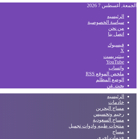
الجمعة, أغسطس 7 2026
الرئيسيه
سياسة الخصوصية
من نحن
اتصل بنا
فيسبوك
‫X
بينتيريست
‫YouTube
واتساب
ملخص الموقع RSS
الوضع المظلم
بحث عن
الرئيسيه
خادمات
مساج البحرين
رجيم وتخسيس
مساج السعودية
منتجات طبيه وادوات تجميل
مساج
خدمات اخري