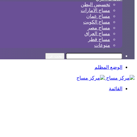
تخسيس البطن
مساج الامارات
مساج عمان
مساج الكويت
مساج مصر
مساج العراق
مساج قطر
منوعات
بحث عن
الوضع المظلم
القائمة