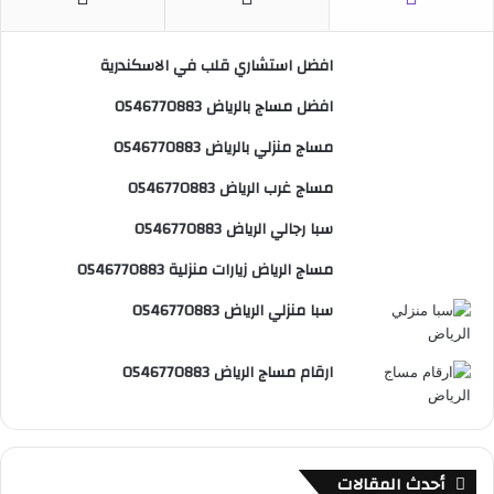
ب
ت
u
س
ص
افضل استشاري قلب في الاسكندرية
و
ي
T
ا
ا
افضل مساج بالرياض 0546770883
ك
ر
u
ب
ل
مساج منزلي بالرياض 0546770883
ي
b
م
مساج غرب الرياض 0546770883
س
e
و
سبا رجالي الرياض 0546770883
ت
ق
مساج الرياض زيارات منزلية 0546770883
ع
سبا منزلي الرياض 0546770883
R
ارقام مساج الرياض 0546770883
S
S
أحدث المقالات