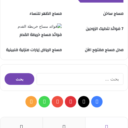
ع
ا
مساج ساخن
مساج الظهر للنساء
ل
خ
ا
7 فوائد لتدليك الزوجين
م
فوائد مساج خريطة القدم
س
محل مساج مفتوح الآن
مساج الرياض زيارات منزلية فلبينية
ا
ل
ب
ح
ث
ف
ب
و
م
ع
ن
ي
X
ي
Y
ا
ل
:
س
ن
o
ت
خ