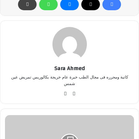
Sara Ahmed
كاتبة ومحرره فى مجال الطب خبرة عام خريجة بكالوريس تمريض عين
شمس
موق
في
ع
سب
الوي
وك
ب
م
ر
ا
ك