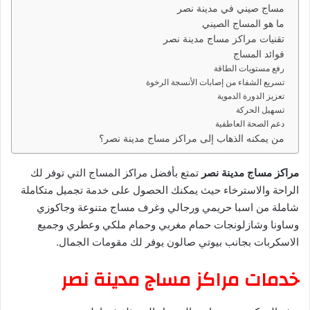
مساج صيني في مدينة نصر
ي
ما هو المساج الصيني
د
تقنيات مراكز مساج مدينة نصر
ا
فوائد المساج
إ
رفع مستويات الطاقة
ل
تسريع الشفاء من إصابات الأنسجة الرخوة
تعزيز الدورة الدموية
ك
تسهيل الحركة
ت
دعم الصحة العاطفية
ر
من يمكنه الذهاب إلى مراكز مساج مدينة نصر؟
و
ن
مراكز مساج مدينة نصر
تمتع بأفضل مراكز المساج التي توفر لك
ي
الراحة والاسترخاء حيث يمكنك الحصول على خدمة تجميل متكاملة
ا
شاملة من اسبا حريمي ورجالي وغرف مساج متنوعة وجاكوزي
وساونا وشازلونجات حمام مغربي وحمام ملكي وعطري وجميع
الاسكربات بجانب بيوتي صالون يوفر لك مقومات الجمال.
خدمات مراكز مساج مدينة نصر