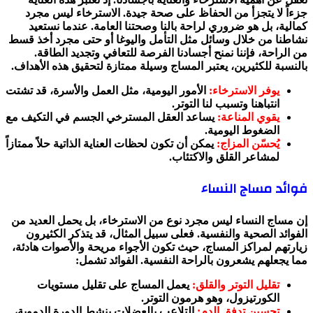
جزءاً لا يتجزأ من الحفاظ على صحة جيدة. الاسترخاء ليس مجرد
كمالية، بل هو ضروري لراحة بالنا وصحتنا العامة. عندما نستعيد
نشاطنا من خلال وسائل مثل التأمل واليوغا أو حتى مجرد أخذ قسط
من الراحة، فإننا نمنح أجسادنا الفرصة للتعافي وتجديد الطاقة.
بالنسبة للكثيرين، يعتبر المساج وسيلة ممتازة لتحقيق هذه الأهداف.
يوفر الاسترخاء:
الأمور اليومية، مثل العمل والأسرة، قد تشتت
انتباهنا وتسبب لنا التوتر.
يقوي المناعة:
يساعد العقل المسترخي الجسم في التكيف مع
الضغوط اليومية.
يُحسّن المزاج:
يمكن أن تكون لحظات العناية الذاتية حلاً ممتازاً
لمشاعر القلق والاكتئاب.
فوائد مساج النساء
إن مساج النساء ليس مجرد نوع من الاسترخاء، بل يحمل العديد من
الفوائد الصحية والنفسية. فعلى سبيل المثال، قد يتذكر الكثيرون
زيارتهم لمراكز المساج، حيث تكون الأجواء مريحة والأصوات هادئة،
مما يجعلهم يشعرون بالراحة النفسية. الفوائد تشمل:
تقليل التوتر والقلق:
يعمل المساج على تقليل مستويات
الكورتيزول، وهو هرمون التوتر.
تحسين تدفق الدم:
التلاعب بالعضلات ينشط الدورة الدموية،