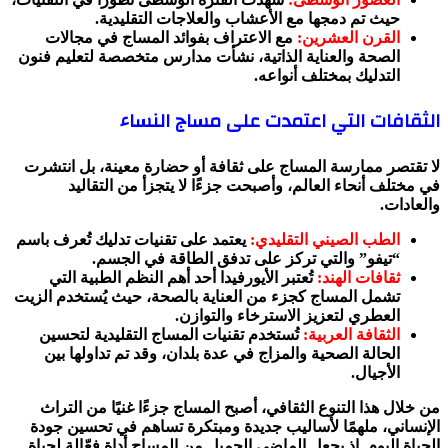
حيث تم دمجها مع الأعشاب والعلاجات التقليدية.
القرن العشرين:
مع الاعتراف بفوائد المساج في مجالات
الصحة والعناية الذاتية، نشأت مدارس متخصصة لتعليم فنون
التدليك بمختلف أنواعه.
الثقافات التي اعتمدت على مساج النساء
لا تقتصر ممارسة المساج على ثقافة أو حضارة معينة، بل انتشرت
في مختلف أنحاء العالم، وأصبحت جزءًا لا يتجزأ من التقاليد
والعادات.
الطب الصيني التقليدي:
يعتمد على تقنيات تدليك تُعرف باسم
“تيفو” والتي تركز على تدفق الطاقة في الجسم.
ثقافات الهند:
تُعتبر الأيورفيدا أحد أهم النظم الطبية التي
تشمل المساج كجزء من العناية بالصحة، حيث يُستخدم الزيت
العطري لتعزيز الاسترخاء والتوازن.
الثقافة العربية:
تُستخدم تقنيات المساج التقليدية لتحسين
الحالة الصحية والمزاج في عدة بلدان، وقد تم تداولها بين
الأجيال.
من خلال هذا التنوع الثقافي، أصبح المساج جزءًا غنيًا من التراث
الإنساني، ملهمًا لأساليب جديدة ومبتكرة تساهم في تحسين جودة
الحياة اليوم. إذ يجعل الماضي الجميل من المساج أداة فعّالة لحياة