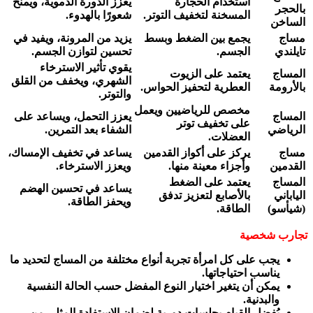
استخدام الحجارة
يعزز الدورة الدموية، ويمنح
بالحجر
المسخنة لتخفيف التوتر.
شعورًا بالهدوء.
الساخن
مساج
يجمع بين الضغط وبسط
يزيد من المرونة، ويفيد في
تايلندي
الجسم.
تحسين لتوازن الجسم.
يقوي تأثير الاسترخاء
المساج
يعتمد على الزيوت
الشهري، ويخفف من القلق
بالأرومة
العطرية لتحفيز الحواس.
والتوتر.
مخصص للرياضيين ويعمل
المساج
يعزز التحمل، ويساعد على
على تخفيف توتر
الرياضي
الشفاء بعد التمرين.
العضلات.
مساج
يركز على أكواز القدمين
يساعد في تخفيف الإمساك،
القدمين
وأجزاء معينة منها.
ويعزز الاسترخاء.
المساج
يعتمد على الضغط
يساعد في تحسين الهضم
الياباني
بالأصابع لتعزيز تدفق
ويحفز الطاقة.
(شيأسو)
الطاقة.
تجارب شخصية
يجب على كل امرأة تجربة أنواع مختلفة من المساج لتحديد ما
يناسب احتياجاتها.
يمكن أن يتغير اختيار النوع المفضل حسب الحالة النفسية
والبدنية.
يُفضل القيام بجلسات دورية لضمان الاستفادة المثلى من