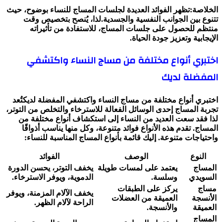
الخلاصة:تظهر الفوائد العديدة لجلسات المساج للنساء بوضوح، حيث
تتنوع بين الجوانب النفسية والجسدية.لذا، يُنصح بتخصيص وقت
منتظم للحصول على جلسات المساج، للاستفادة من تأثيراته
الإيجابية وتعزيز جودة الحياة.
اختبري أنواع مختلفة من مساج النساء واكتشفي
المفضلة لديك
اختبري أنواع مختلفة من مساج النساء واكتشفي المفضلة لديكتُعد
تجربة المساج إحدى الوسائل الفعالة للاسترخاء والتخلص من التوتر،
لذا فقد سعت العديد من النساء إلى استكشاف أنواع مختلفة من
المساج. تقدم هذه الأنواع فوائد متنوعة، وكل منها يناسب أذواقًا
واحتياجات متنوعة. إليك قائمة بأنواع المساج المناسبة للنساء:
النوع
الوصف
الفوائد
المساج
يعتمد على لمسات طويلة
يخفف التوتر، يحسن الدورة
السويدي
وسلسة.
الدموية، ويوفر الاسترخاء.
مساج
يركز على الطبقات
يخفف الآلام المزمنة، ويوفر
الأنسجة
العميقة من العضلات
الراحة لآلام الظهر.
العميقة
والأنسجة.
المساج