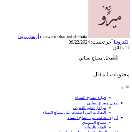
marwa mohamed shehata
أرسل بريدا
إلكترونيا
آخر تحديث: 09/22/2024
17 دقائق
محتويات المقال
فوائد مساج النساء
محل مساج نسائي
مراحل تطور التقنيات
الثقافات التي اعتمدت على مساج النساء
أنواع مختلفة من مساج النساء
مساج السويدي
العلاج بالروائح