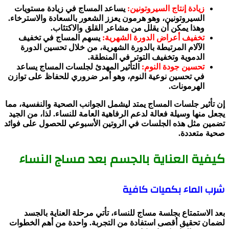
زيادة إنتاج السيروتونين:
يساعد المساج في زيادة مستويات
السيروتونين، وهو هرمون يعزز الشعور بالسعادة والاسترخاء.
وهذا يمكن أن يقلل من مشاعر القلق والاكتئاب.
تخفيف أعراض الدورة الشهرية:
يسهم المساج في تخفيف
الآلام المرتبطة بالدورة الشهرية، من خلال تحسين الدورة
الدموية وتخفيف التوتر في المنطقة.
تحسين جودة النوم:
التأثير المهدئ لجلسات المساج يساعد
في تحسين نوعية النوم، وهو أمر ضروري للحفاظ على توازن
الهرمونات.
إن تأثير جلسات المساج يمتد ليشمل الجوانب الصحية والنفسية، مما
يجعل منها وسيلة فعالة لدعم الرفاهية العامة للنساء. لذا، من الجيد
تضمين مثل هذه الجلسات في الروتين الأسبوعي للحصول على فوائد
صحية متعددة.
كيفية العناية بالجسم بعد مساج النساء
شرب الماء بكميات كافية
بعد الاستمتاع بجلسة مساج للنساء، تأتي مرحلة العناية بالجسد
لضمان تحقيق أقصى استفادة من التجربة. واحدة من أهم الخطوات