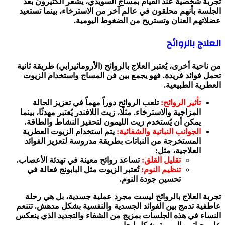
تجربة شخصية عند القيام بمساج السويدي، يشعر الكثيرون بعد
الجلسة بأنهم محلقون في عالم آخر من الاسترخاء، بينما تستعيد
عضلاتهم العنان وتستريح من الضغوط اليومية.
العلاج بالروائح
من ناحية أخرى، يُعتبر العلاج بالروائح (الأروماثيرابي) طريقة ثانية
تحمل فوائد فريدة. فهو يجمع بين فن المساج واستخدام الزيوت
العطرية الطبيعية.
تأثير الروائح:
تلعب الروائح دوراً مهماً في تعزيز الحالة
المزاجية والاسترخاء. مثلًا، زيت اللافندر يُعتبر مهدئًا، بينما
يمكن أن يُستخدم زيت الليمون لتحفيز النشاط والطاقة.
الجوانب النباتية والشفائية:
يتم استخدام الزيوت العطرية
المستخرجة من النباتات بطريقة مدروسة لتعزيز الفوائد
العلاجية، مثل:
تقليل القلق:
تساعد روائح معينة في تهدئة الأعصاب.
تنظيم النوم:
تُعتبر الزيوت مثل البابونج فعالة في
تحسين جودة النوم.
تجربة العلاج بالروائح ليست مجرد عملية جسدية، بل هي رحلة
عاطفية تدمج بين الفوائد الجسدية والنفسية بشكل مدهش. تتنعم
النساء في هذه الجلسات بمزيج من الشفاء والتجديد الذي ينعكس