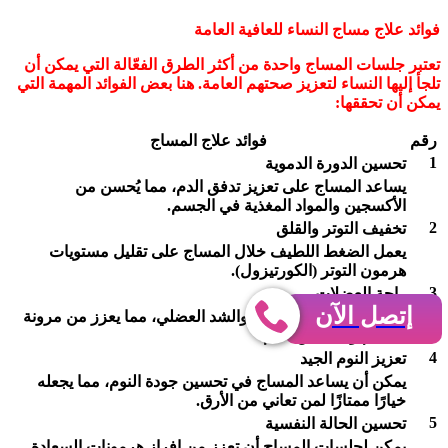
فوائد علاج مساج النساء للعافية العامة
تعتبر جلسات المساج واحدة من أكثر الطرق الفعّالة التي يمكن أن
تلجأ إليها النساء لتعزيز صحتهم العامة. هنا بعض الفوائد المهمة التي
يمكن أن تحققها:
رقم
فوائد علاج المساج
1
تحسين الدورة الدموية
يساعد المساج على تعزيز تدفق الدم، مما يُحسن من
الأكسجين والمواد المغذية في الجسم.
2
تخفيف التوتر والقلق
يعمل الضغط اللطيف خلال المساج على تقليل مستويات
هرمون التوتر (الكورتيزول).
3
راحة العضلات
إتصل الآن
يساهم في تخفيف التوتر والشد العضلي، مما يعزز من مرونة
الجسم ويقلل من الألم.
4
تعزيز النوم الجيد
يمكن أن يساعد المساج في تحسين جودة النوم، مما يجعله
خيارًا ممتازًا لمن تعاني من الأرق.
5
تحسين الحالة النفسية
يمكن لجلسات المساج أن تعزز من إفراز هرمونات السعادة