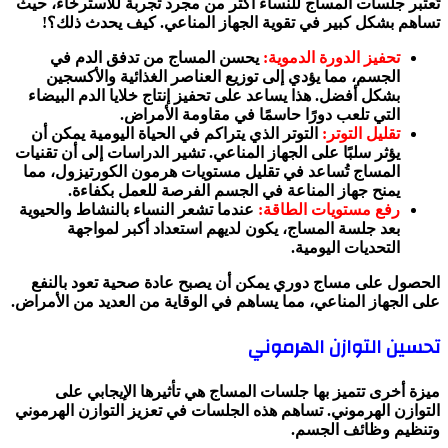
تُعتبر جلسات المساج للنساء أكثر من مجرد تجربة للاسترخاء، حيث
تساهم بشكل كبير في تقوية الجهاز المناعي. كيف يحدث ذلك؟!
تحفيز الدورة الدموية:
يحسن المساج من تدفق الدم في
الجسم، مما يؤدي إلى توزيع العناصر الغذائية والأكسجين
بشكل أفضل. هذا يساعد على تحفيز إنتاج خلايا الدم البيضاء
التي تلعب دورًا حاسمًا في مقاومة الأمراض.
تقليل التوتر:
التوتر الذي يتراكم في الحياة اليومية يمكن أن
يؤثر سلبًا على الجهاز المناعي. تشير الدراسات إلى أن تقنيات
المساج تُساعد في تقليل مستويات هرمون الكورتيزول، مما
يمنح جهاز المناعة في الجسم الفرصة للعمل بكفاءة.
رفع مستويات الطاقة:
عندما تشعر النساء بالنشاط والحيوية
بعد جلسة المساج، يكون لديهم استعداد أكبر لمواجهة
التحديات اليومية.
الحصول على مساج دوري يمكن أن يصبح عادة صحية تعود بالنفع
على الجهاز المناعي، مما يساهم في الوقاية من العديد من الأمراض.
تحسين التوازن الهرموني
ميزة أخرى تتميز بها جلسات المساج هي تأثيرها الإيجابي على
التوازن الهرموني. تساهم هذه الجلسات في تعزيز التوازن الهرموني
وتنظيم وظائف الجسم.