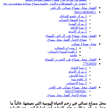
ابتعدي عن الضغوطات والتوتر بجلسة مساج نسائية منعشة ومريحة
افضل محل مساج نسائي بالرياض
+966114040405
1. مركز بلسم للتدليك
2. سبا الشفاء النسائي
3. مركز الهدوء
4. سبا اللياقة
5. مركز الأنوثة
افضل محل مساج في الرياض للنساء
نصائح لاختيار أفضل محل مساج:
محل مساج نسائي
1. مميزات المحلات:
2. أهمية المساج النسائي:
خلاصة
افضل محل مساج في البحرين للنساء
77924050
1. سبا النخيل
2. مركز الأنوثة
3. سبا اللوتس
4. عافية سبا
5. سبا الإحساس
افضل محل مساج نسائي في الخبر
+966537080906
نصائح لاختيار أفضل محل مساج:
محل مساج نسائي في زخم الحياة اليومية التي نعيشها، غالباً ما
نغفل عن أهمية الاسترخاء والعناية بأجسادنا. إذ تُعتبر هذه العناية