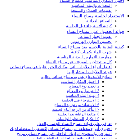
اختيار المكان المناسب لمساج النساء
المعدات والبيئة المناسبة
تقييمات العملاء والسمعة
الاستعداد لجلسة مساج النساء
النصائح الغذائية
كيفية الاسترخاء قبل الجلسة
فوائد الحصول على مساج النساء
تقوية الجهاز المناعي
تحسين التوازن الهرموني
كيفية العناية بالجسم بعد مساج النساء
شرب الماء بكميات كافية
ممارسة التمارين البدنية المناسبة
كل ما تحتاجين لمعرفته عن مساج النساء
أفضل أنواع العلاجات التي يمكنك العثور عليها في مساج نسائي
فوائد العلاجات المشار إليها
نصائح للاستمتاع بتجربة مساج نسائي مثالية
1. اختيار المكان المناسب
2. تحديد نوع المساج
3. التواصل مع المعالج
4. تهيئة البيئة المناسبة
5. الاسترخاء قبل الجلسة
6. الاستفادة من تجربة المساج
7. التأكد من الراحة أثناء الجلسة
8. متابعة الرعاية بعد الجلسة
9. التكرار المنتظم للجلسات
تعرفي على فوائد مساج النساء للجسم والعقل
اختبري أنواع مختلفة من مساج النساء واكتشفي المفضلة لديك
استرخي واستعيدي توازنك الداخلي في مساج نسائي مريح
استفد من فوائد علاج مساج النساء للعافية العامة