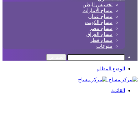
تخسيس البطن
مساج الامارات
مساج عمان
مساج الكويت
مساج مصر
مساج العراق
مساج قطر
منوعات
بحث عن
الوضع المظلم
القائمة