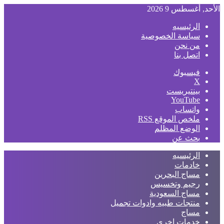
الأحد, أغسطس 9 2026
الرئيسيه
سياسة الخصوصية
من نحن
اتصل بنا
فيسبوك
‫X
بينتيريست
‫YouTube
واتساب
ملخص الموقع RSS
الوضع المظلم
بحث عن
الرئيسيه
خادمات
مساج البحرين
رجيم وتخسيس
مساج السعودية
منتجات طبيه وادوات تجميل
مساج
خدمات اخري