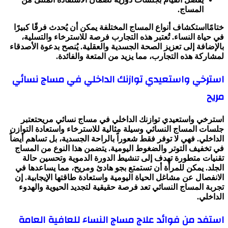
المساج.
ختامًااستكشاف أنواع المساج المختلفة يمكن أن يُحدث فرقًا كبيرًا
في حياة النساء. تُعتبر هذه التجارب فرصة للاسترخاء والتسلية،
بالإضافة إلى تعزيز الصحة الجسدية والعقلية. يُنصح بدعوة الأصدقاء
لمشاركة هذه التجارب، مما يزيد من المتعة والفائدة.
استرخي واستعيدي توازنك الداخلي في مساج نسائي
مريح
استرخي واستعيدي توازنك الداخلي في مساج نسائي مريحتعتبر
جلسات المساج النسائي وسيلة مثالية للاسترخاء واستعادة التوازن
الداخلي. فهي لا توفر فقط شعوراً بالراحة الجسدية، بل تساهم أيضاً
في تخفيف التوتر والضغوط اليومية. يتضمن هذا النوع من المساج
تقنيات متطورة تهدف إلى تنشيط الدورة الدموية وتحسين حالة
الجلد. يمكن للمرأة أن تستمتع بجو هادئ ومريح، مما يساعدها في
الانفصال عن مشاغل الحياة اليومية واستعادة طاقتها الإيجابية. إن
تجربة المساج النسائي تعد فرصة حقيقية لتجديد الحيوية والهدوء
الداخلي.
استفد من فوائد علاج مساج النساء للعافية العامة