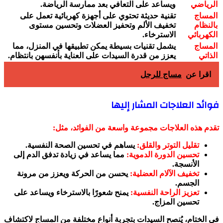
الرياضي
ويساعد على التعافي بعد ممارسة الرياضة.
المساج
تقنية حديثة تحتوي على أجهزة كهربائية تعمل على
بالنظام
تخفيف الألم وتحفيز العضلات وتحسين مستوى
الكهربائي
الاسترخاء.
المساج
يشمل تقنيات بسيطة يمكن تطبيقها في المنزل، مما
الذاتي
يعزز من قدرة السيدات على العناية بأنفسهن بانتظام.
اقرا عن
مساج للرجل
فوائد العلاجات المشار إليها
تقدم هذه العلاجات مجموعة واسعة من الفوائد، مثل:
تقليل التوتر والقلق:
يساهم في تحسين الصحة النفسية.
تحسين الدورة الدموية:
مما يساعد في زيادة تدفق الدم إلى
الأنسجة.
تخفيف الآلام العضلية:
يحسن من الحركة ويعزز من مرونة
الجسم.
تعزيز الراحة النفسية:
يمنح شعورًا بالاسترخاء ويساعد على
تحسين المزاج.
في الختام، يُنصح السيدات بتجربة أنواع مختلفة من المساج لاكتشاف