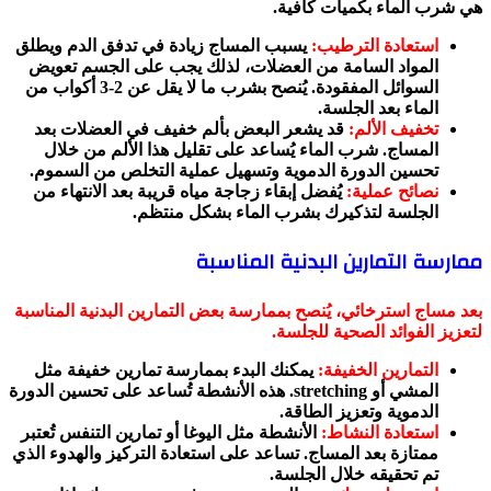
هي شرب الماء بكميات كافية.
استعادة الترطيب:
يسبب المساج زيادة في تدفق الدم ويطلق
المواد السامة من العضلات، لذلك يجب على الجسم تعويض
السوائل المفقودة. يُنصح بشرب ما لا يقل عن 2-3 أكواب من
الماء بعد الجلسة.
تخفيف الألم:
قد يشعر البعض بألم خفيف في العضلات بعد
المساج. شرب الماء يُساعد على تقليل هذا الألم من خلال
تحسين الدورة الدموية وتسهيل عملية التخلص من السموم.
نصائح عملية:
يُفضل إبقاء زجاجة مياه قريبة بعد الانتهاء من
الجلسة لتذكيرك بشرب الماء بشكل منتظم.
ممارسة التمارين البدنية المناسبة
بعد مساج استرخائي، يُنصح بممارسة بعض التمارين البدنية المناسبة
لتعزيز الفوائد الصحية للجلسة.
التمارين الخفيفة:
يمكنك البدء بممارسة تمارين خفيفة مثل
المشي أو stretching. هذه الأنشطة تُساعد على تحسين الدورة
الدموية وتعزيز الطاقة.
استعادة النشاط:
الأنشطة مثل اليوغا أو تمارين التنفس تُعتبر
ممتازة بعد المساج. تساعد على استعادة التركيز والهدوء الذي
تم تحقيقه خلال الجلسة.