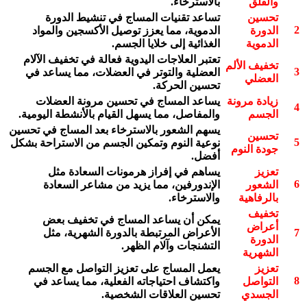
والقلق
بالاسترخاء.
تحسين
تساعد تقنيات المساج في تنشيط الدورة
2
الدورة
الدموية، مما يعزز توصيل الأكسجين والمواد
الدموية
الغذائية إلى خلايا الجسم.
تعتبر العلاجات اليدوية فعالة في تخفيف الآلام
تخفيف الألم
3
العضلية والتوتر في العضلات، مما يساعد في
العضلي
تحسين الحركة.
زيادة مرونة
يساعد المساج في تحسين مرونة العضلات
4
الجسم
والمفاصل، مما يسهل القيام بالأنشطة اليومية.
يسهم الشعور بالاسترخاء بعد المساج في تحسين
تحسين
5
نوعية النوم وتمكين الجسم من الاستراحة بشكل
جودة النوم
أفضل.
تعزيز
يساهم في إفراز هرمونات السعادة مثل
6
الشعور
الإندورفين، مما يزيد من مشاعر السعادة
بالرفاهية
والاسترخاء.
تخفيف
يمكن أن يساعد المساج في تخفيف بعض
أعراض
7
الأعراض المرتبطة بالدورة الشهرية، مثل
الدورة
التشنجات وآلام الظهر.
الشهرية
تعزيز
يعمل المساج على تعزيز التواصل مع الجسم
8
التواصل
واكتشاف احتياجاته الفعلية، مما يساعد في
الجسدي
تحسين العلاقات الشخصية.