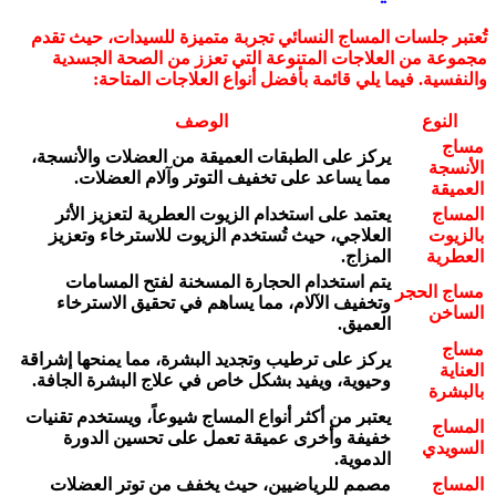
تُعتبر جلسات المساج النسائي تجربة متميزة للسيدات، حيث تقدم
مجموعة من العلاجات المتنوعة التي تعزز من الصحة الجسدية
والنفسية. فيما يلي قائمة بأفضل أنواع العلاجات المتاحة:
النوع
الوصف
مساج
يركز على الطبقات العميقة من العضلات والأنسجة،
الأنسجة
مما يساعد على تخفيف التوتر وآلام العضلات.
العميقة
المساج
يعتمد على استخدام الزيوت العطرية لتعزيز الأثر
بالزيوت
العلاجي، حيث تُستخدم الزيوت للاسترخاء وتعزيز
العطرية
المزاج.
يتم استخدام الحجارة المسخنة لفتح المسامات
مساج الحجر
وتخفيف الآلام، مما يساهم في تحقيق الاسترخاء
الساخن
العميق.
مساج
يركز على ترطيب وتجديد البشرة، مما يمنحها إشراقة
العناية
وحيوية، ويفيد بشكل خاص في علاج البشرة الجافة.
بالبشرة
يعتبر من أكثر أنواع المساج شيوعاً، ويستخدم تقنيات
المساج
خفيفة وأخرى عميقة تعمل على تحسين الدورة
السويدي
الدموية.
المساج
مصمم للرياضيين، حيث يخفف من توتر العضلات