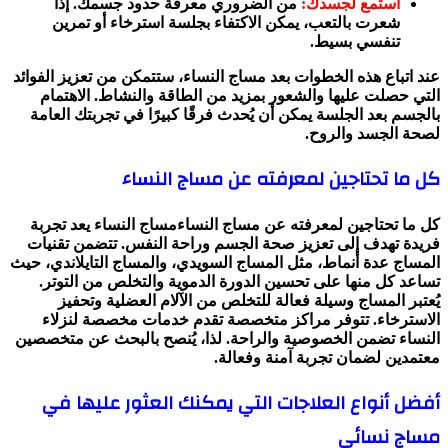
استمع لجسدك:
من الضروري معرفة حدود جسمك. إذا
شعرت بالتعب، يمكن الاكتفاء بجلسة استرخاء أو تمرين
تنفسي بسيط.
عند اتباع هذه الخطوات بعد مساج النساء، ستتمكن من تعزيز الفوائد
التي حصلت عليها والشعور بمزيد من الطاقة والنشاط. الاهتمام
بالجسم بعد الجلسة يمكن أن يُحدث فرقًا كبيرًا في تجربتك العامة
لصحة الجسد والروح.
كل ما تحتاجين لمعرفته عن مساج النساء
كل ما تحتاجين لمعرفته عن مساج النساءمساج النساء يعد تجربة
فريدة تهدف إلى تعزيز صحة الجسم وراحة النفس. تتضمن تقنيات
المساج عدة أنماط، مثل المساج السويدي، والمساج التايلاندي، حيث
تساعد كل منها على تحسين الدورة الدموية والتخلص من التوتر.
يُعتبر المساج وسيلة فعالة للتخلص من الآلام العضلية وتحفيز
الاسترخاء. تتوفر مراكز متخصصة تقدم خدمات مخصصة لنزلاء
النساء تضمن الخصوصية والراحة. لذا، يُنصح بالبحث عن متخصصين
معتمدين لضمان تجربة آمنة وفعالة.
أفضل أنواع العلاجات التي يمكنك العثور عليها في
مساج نسائي