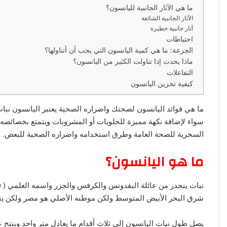
ما هي الآثار الجانبية لليانسون؟
ا
الآثار الجانبية الشائعة
آثار جانبية خطيرة
احتياطات
الجرعة: ما هي كمية اليانسون التي يجب أن أتناولها؟
ماذا يحدث إذا تناولت الكثير من اليانسون؟
التفاعلات
كيفية تخزين اليانسون
ما هي فوائد اليانسون لصحتك واضراره الصحية يعتبر اليانسون ن
سواء لإضافة نكهة مميزة للحلويات أو المشروبات ويتمتع بخصائصه 
السحرية للصحة العامة وطرق استخدامه واضراره الصحية للبعض.
ما هو اليانسون؟
نبات ينحدر من عائلة البقدونس والكرفس والجزر واسمه العلمي
m
شرق البحر الأبيض المتوسط ولكن موطنه الأصلي هو مصر ولكن ينمو أ
يصل طول نبات اليانسون إلى ثلاث أقدام ما يعادل متر واحد وينتج ع