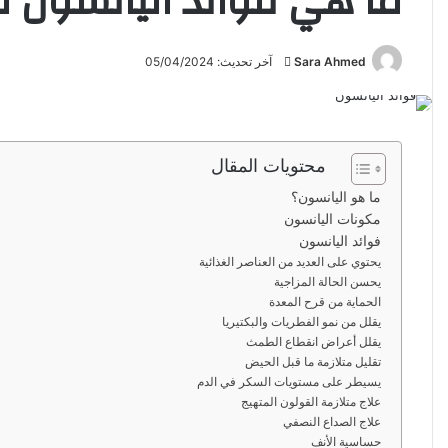
ما هي فوائد اليانسون ل
Sara Ahmed
أ
آخر تحديث: 05/04/2024
ر
س
ل
ب
محتويات المقال
ر
ما هو اليانسون؟
ي
مكونات اليانسون
د
فوائد اليانسون
ا
يحتوي على العديد من العناصر الغذائية
إ
يحسن الحالة المزاجية
ل
الحماية من قرح المعدة
يقلل من نمو الفطريات والبكتيريا
ك
يقلل أعراض انقطاع الطمث
ت
تقليل متلازمة ما قبل الحيض
ر
يسيطر على مستويات السكر في الدم
و
علاج متلازمة القولون المتهيج
ن
علاج الصداع النصفي
حساسية الأنف
ي