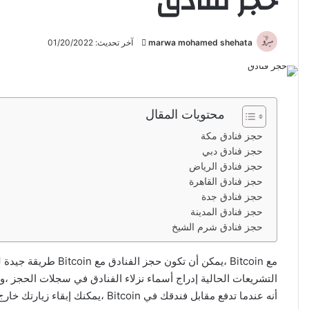
حجز فنادق
marwa mohamed shehata
أ
آخر تحديث: 01/20/2022
ر
س
ل
ب
محتويات المقال
ر
حجز فنادق مكة
ي
حجز فنادق دبي
د
حجز فنادق الرياض
ا
حجز فنادق القاهرة
إ
حجز فنادق جدة
ل
حجز فنادق المدينة
ك
حجز فنادق شرم الشيخ
ت
ر
مع Bitcoin ،يمكن أن تكو
و
التشريعات الحالية إدراج أسماء نزلاء الفنادق في سجلات الحجز ،وا
ن
أنه عندما تدفع مقابل فندقك في Bitcoin ،يمكنك إبقاء زيارتك خارج الشبكة تمامًا.
ي