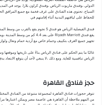
الدولي ،وفندق ماريوت الرياض ،وفندق كراون بلازا. يوجد في المد
السياح. تحتوي هذه الفنادق على غرف فخمة مع جميع المرافق الحدي
للحفاظ على لياقتهم البدنية أثناء إقامتهم في
فندق الفيصلية الرياض هو فندق 5 نجوم يقع 
يقع فندق Riyadh Marriott على بعد 
تجهيز جميع الغرف بتكييف وحمام خاص مع أردية حمام ونعال ولوازم استحمام ومناشف.
غالبًا ما يتم الحكم على فنادق الرياض بناءً على تاريخها وموقعها و
الرياض تنافسية للغاية. ومع ذلك ،لا ينبغي لأحد أن يتوقع الابتعاد بدفع أقل من 100 دولار لغر
حجز فنادق القاهرة
تتوفر حجوزات فنادق القاهرة لمجموعة متنوعة من الفنادق المختلف
من المهم ملاحظة أن القاهرة هي عاصمة مصر ويمكن اعتبارها مركز