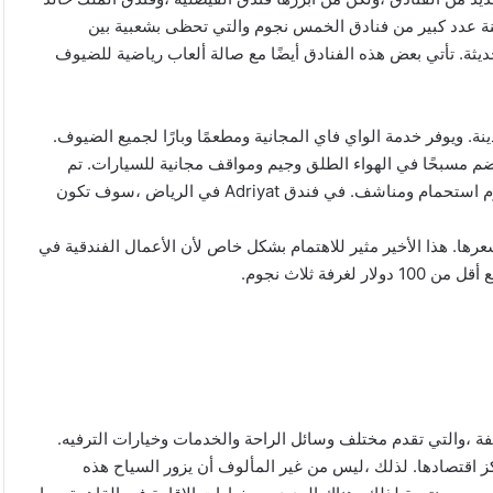
ينة عدد كبير من فنادق الخمس نجوم والتي تحظى بشعبية بين
ثة. تأتي بعض هذه الفنادق أيضًا مع صالة ألعاب رياضية للضيوف
بالقرب من وسط المدينة. ويوفر خدمة الواي فاي المجانية ومطعمًا وبارًا لجميع الضيوف.
4.4 كم من وسط المدينة ،ويضم مسبحًا في الهواء الطلق وجيم ومواقف مجانية للسيارات. تم
 في فندق Adriyat في الرياض ،سوف تكون
سعرها. هذا الأخير مثير للاهتمام بشكل خاص لأن الأعمال الفندقية في
فة ثلاث نجوم.
ة ،والتي تقدم مختلف وسائل الراحة والخدمات وخيارات الترفيه.
 اقتصادها. لذلك ،ليس من غير المألوف أن يزور السياح هذه