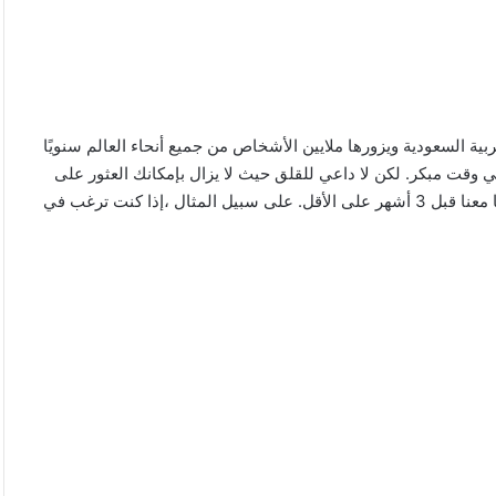
بية السعودية ويزورها ملايين الأشخاص من جميع أنحاء العالم سنويًا
ي وقت مبكر. لكن لا داعي للقلق حيث لا يزال بإمكانك العثور على
فنادق رخيصة في مكة وزيادة ميزانية سفرك! ما عليك سوى حجزها معنا قبل 3 أشهر على الأقل. على سبيل المثال ،إذا كنت ترغب في