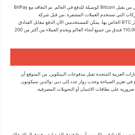
باستخدام bitcoin أصبحت منصة حجز الفنادق الجديدة في دبي أول من يقبل Bitcoin كوسيلة للدفع في العالم. تم التعاقد مع BitPay
ات التي تستخدم العملات المشفرة ،من قبل شركة
BookingHotels.com ومقرها الإمارات العربية المتحدة لتوفير خيار BTC الخاص بها. يمكن للمستخدمين الآن الدفع مقابل الفنادق
باستخدام Bitcoin على المنصة. يستضيف الموقع حاليًا أكثر من 110،000 فندق من جميع أنحاء العالم ويخدم العملاء من أكثر من 200
 الإمارات العربية المتحدة تقبل مدفوعات البيتكوين. من المتوقع أن
في تعزيز السياحة وجذب زوار جدد إلى دبي ،والذين سيكونون
رورية على بطاقات الائتمان أو التحويلات المصرفية.
يد من الفنادق ،ولكن من أبرزها فندق الفيصلية ،وفندق الملك خالد