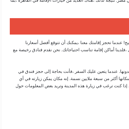
مصر. نتيجة لذلك ،هناك العديد من خيارات الإقامة في القاهرة ،بما
 عندما تحجز إقامتك معنا ،يمكنك أن تتوقع أفضل أسعارنا
،فلدينا أماكن إقامة تناسب احتياجاتك. نحن نقدم فنادق رخيصة مع
 يمكننا العيش بدونها. عندما يتعين عليك السفر ،فأنت بحاجة إلى حجز فندق في
كانها أكثر من سبعة ملايين نسمة. إنه مكان يمكن زيارته في أي
إذا كنت ترغب في زيارة هذه المدينة وتريد بعض المعلومات حول