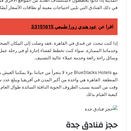
المدينة إذا كانوا يخططون لاستكشاف العديد من المواقع الأخرى في 
في ذلك الفنادق التي تلبي احتياجات معينة أو نطاقات الأسعار أيضًا
اقرا عن
عود هندي زورا طبيعي 33151615
إذا كنت تبحث عن فندق في القاهرة ،فقد وصلت إلى المكان الصحيح!
وخدماتنا الممتازة. سواء كنت تخطط لقضاء إجازة أو في رحلة عمل 
وسائل راحة رائعة وخدمة عملاء عالية التصنيف.
مع BlueStacks Hotels جزء لا يتجزأ من حياتنا ،ولا
المنطقة. القاهرة هي واحدة من أكبر المدن في أفريقيا ويبلغ عدد س
وقت من السنة بسبب الظروف الجوية الدافئة السائدة طوال العام. 
كيفية القيام بذلك
حجز فنادق جدة