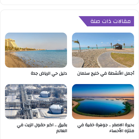
ة
م
د
مقالات ذات صلة
ن
و
م
ن
ا
ط
ق
ا
أجمل الأنشطة في خليج سلمان
دليل حي الرياض جدة
ل
س
ع
و
د
ي
ة
بحيرة الاصفر .. جوهرة خفية في
بقيق .. اكبر حقول الزيت في
منتزه الأحساء
العالم