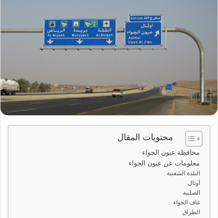
ي
د
ا
إ
ل
ك
ت
ر
و
ن
ي
محتويات المقال
ا
محافظة عيون الجواء
معلومات عن عيون الجواء
البلدة الشعبية
أوثال
الصلبية
غاف الجواء
الطراق