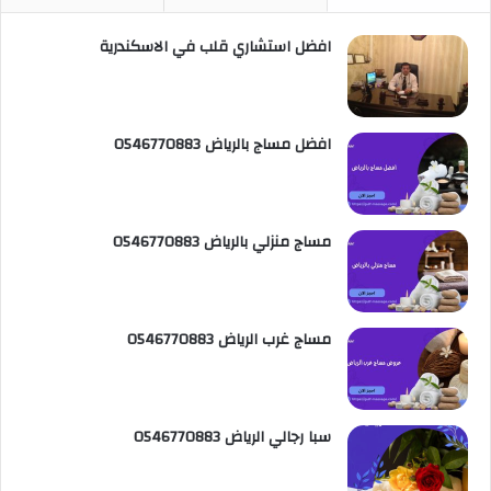
ب
ت
u
س
ص
افضل استشاري قلب في الاسكندرية
و
ي
T
ا
ا
ك
ر
u
ب
ل
افضل مساج بالرياض 0546770883
ي
b
م
س
e
و
ت
ق
مساج منزلي بالرياض 0546770883
ع
R
مساج غرب الرياض 0546770883
S
S
سبا رجالي الرياض 0546770883