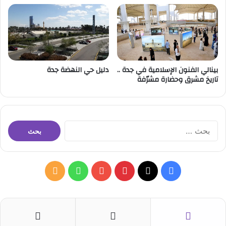
بينالي الفنون الإسلامية في جدة ..
دليل حي النهضة جدة
تاريخ مشرق وحضارة مشرّفة
ا
ل
ب
ح
ث
ف
ب
و
م
ع
ن
ي
X
ي
Y
ا
ل
:
س
ن
o
ت
خ