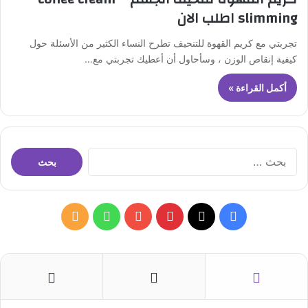
slimming اطلب الان
تجربتي مع كريم القهوة للتنحيف تطرح النساء الكثير من الأسئلة حول
كيفية إنقاص الوزن ، وسأحاول أن أعطيك تجربتي مع…
أكمل القراءة »
ا
ل
ب
ح
ث
ف
ب
و
م
ع
ن
ي
X
ي
Y
ا
ل
:
س
ن
o
ت
خ
ب
ت
u
س
ص