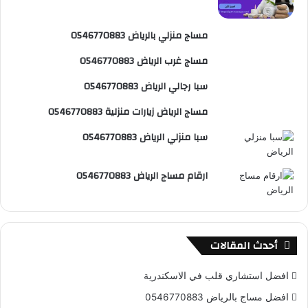
ي
b
م
مساج منزلي بالرياض 0546770883
س
e
و
مساج غرب الرياض 0546770883
ت
ق
سبا رجالي الرياض 0546770883
ع
مساج الرياض زيارات منزلية 0546770883
R
سبا منزلي الرياض 0546770883
S
ارقام مساج الرياض 0546770883
S
أحدث المقالات
افضل استشاري قلب في الاسكندرية
افضل مساج بالرياض 0546770883