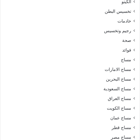
الكيتو
تخسيس البطن
خادمات
رجيم وتخسيس
صحة
فوائد
مساج
مساج الامارات
مساج البحرين
مساج السعودية
مساج العراق
مساج الكويت
مساج عمان
مساج قطر
مساج مصر