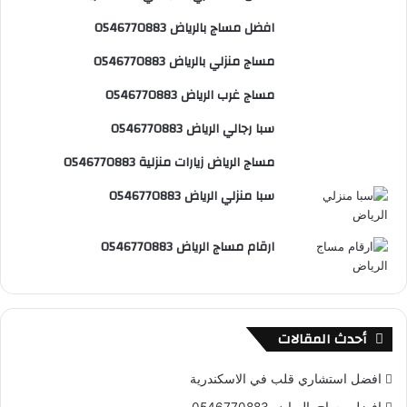
و
ي
T
ا
ا
افضل مساج بالرياض 0546770883
ك
ر
u
ب
ل
مساج منزلي بالرياض 0546770883
ي
b
م
مساج غرب الرياض 0546770883
س
e
و
سبا رجالي الرياض 0546770883
ت
ق
مساج الرياض زيارات منزلية 0546770883
ع
سبا منزلي الرياض 0546770883
R
ارقام مساج الرياض 0546770883
S
S
أحدث المقالات
افضل استشاري قلب في الاسكندرية