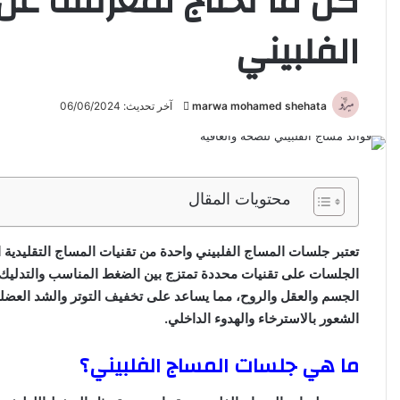
كل ما تحتاج لمعرفته ع
الفلبيني
marwa mohamed shehata
أ
آخر تحديث: 06/06/2024
ر
س
ل
ب
محتويات المقال
ر
ي
تعتبر جلسات المساج الفلبيني واحدة من تقنيات المساج التقليدية ا
د
الجلسات على تقنيات محددة تمتزج بين الضغط المناسب والتدليك وا
ا
الجسم والعقل والروح، مما يساعد على تخفيف التوتر والشد العضلي.
إ
الشعور بالاسترخاء والهدوء الداخلي.
ل
ك
ما هي جلسات المساج الفلبيني؟
ت
ر